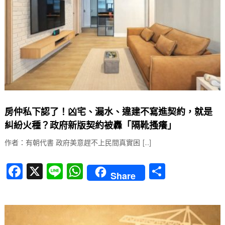
房仲私下認了！凶宅、漏水、違建不寫進契約，就是
糾紛火種？政府新版契約被轟「隔靴搔癢」
作者：有朝代書 政府美意趕不上民間真實困 […]
F
X
Li
W
分
Share
a
n
h
享
c
e
at
e
s