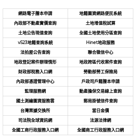
網路電子謄本申請
地籍圖資網路便民系統
內政部不動產實價查詢
土地增值稅試算
土地公告現值查詢
全國土地使用分區查詢
v523地籍查詢系統
Hinet地政服務
法拍屋公告查詢
聯合徵信中心
地政登記案件辦理情形
地政跨區代收案件查詢
財政部稅務入口網
勞動部勞工保險局
內政部憑證管理中心
戶政司戶籍謄本申請
監理服務網
動產擔保交易線上查詢
國土測繪圖資服務雲
郵局掛號信件查詢
台灣票據交換所
當日金價
司法院全球資訊網
法源法律網
全國工商行政服務入口網
全國商工行政服務入口網