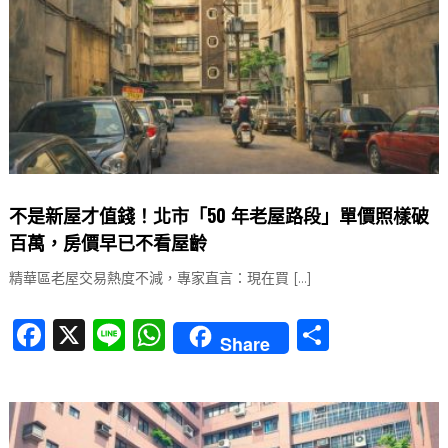
k
不是新屋才值錢！北市「50 年老屋路段」單價照樣破
百萬，房價早已不看屋齡
精華區老屋交易熱度不減，專家直言：現在買 […]
F
X
Li
W
分
Share
a
n
h
享
c
e
at
e
s