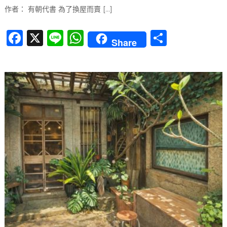
作者： 有朝代書 為了換屋而賣 […]
F
X
Li
W
分
Share
a
n
h
享
c
e
at
e
s
b
A
o
p
o
p
k