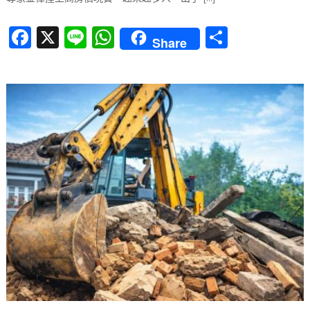
F
X
Li
W
分
Share
a
n
h
享
c
e
at
e
s
b
A
o
p
o
p
k