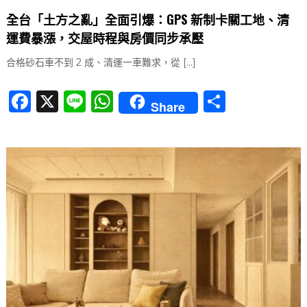
全台「土方之亂」全面引爆：GPS 新制卡關工地、清
運費暴漲，交屋時程與房價同步承壓
合格砂石車不到 2 成、清運一車難求，從 […]
F
X
Li
W
分
Share
a
n
h
享
c
e
at
e
s
b
A
o
p
o
p
k