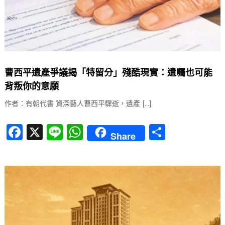
曹西平遺產爭議揭「特留分」殘酷現實：遺囑也可能
背叛你的意願
作者：有朝代書 資深藝人曹西平驟逝，遺產 […]
F
X
Li
W
分
Share
a
n
h
享
c
e
at
e
s
b
A
o
p