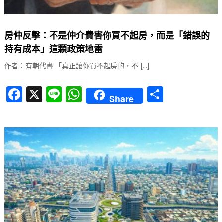
房仲反擊：不是仲介費害你買不起房，而是「錯誤的
持有成本」這顆政策地雷
作者：有朝代書 「真正讓你買不起房的，不 […]
F
X
Li
W
分
Share
a
n
h
享
c
e
at
e
s
b
A
o
p
o
p
k