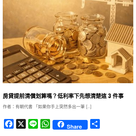
b
A
o
p
o
p
k
房貸提前清償划算嗎？低利率下先想清楚這 3 件事
作者：有朝代書 「如果你手上突然多出一筆 […]
F
X
Li
W
分
Share
a
n
h
享