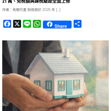
21 萬、免稅額與課稅級距全面上修
作者：有朝代書 財政部於 2025 年 […]
F
X
Li
W
分
Share
a
n
h
享
c
e
at
e
s
b
A
o
p
o
p
k