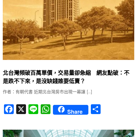
o
p
k
北台灣頻破百萬單價，交易量卻急縮 網友點破：不
是跌不下來，是沒缺錢誰要低賣？
作者：有朝代書 近期北台灣房市出現一幕讓 […]
F
X
Li
W
分
Share
a
n
h
享
c
e
at