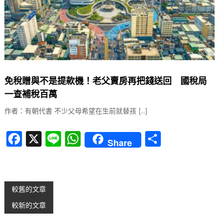
免稅贈與不是提款機！老父賣房再把錢送回 國稅局
一查補稅百萬
作者：有朝代書 不少父母希望在生前就替孩 […]
F
X
Li
W
分
Share
a
n
h
享
c
e
at
e
s
文
較舊的文章
b
A
較新的文章
章
o
p