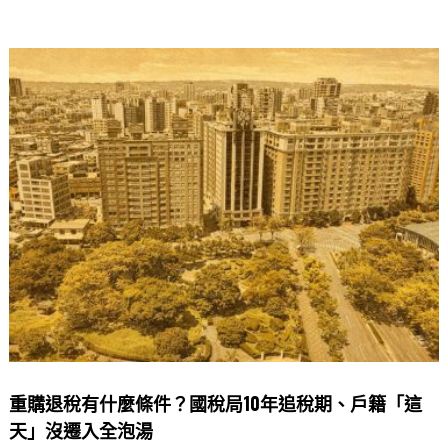
a
n
h
享
c
e
at
e
s
b
A
o
p
o
p
k
重購退稅有什麼條件？國稅局10年追稅期、戶籍「這
天」沒遷入全泡湯