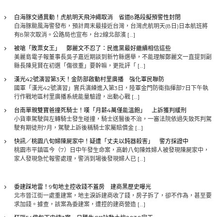
白海豚交通異動！虎航明天飛沖繩取消 省道8路段擬預警性封閉
白海豚颱風海警發布，預計周末最接近台灣，台灣虎航明天(8日)日本航班將
有8架次取消。公路局也宣布，台2線北部濱 […]
被嗆「敗票女王」 鄭麗文不忍了：民進黨最好繼續相信這些
美麗島電子報董事長吳子嘉近期談到新竹縣選舉，不能理解鄭麗文一直提到副
縣長陳見賢在初選「傷很重」要幹嘛，更批評「 […]
漢光42號演習第3天！金防部啟動村里廣播 強化軍民聯防
國軍「漢光42號演習」實兵演練進入第3日，陸軍金門防衛指揮部7日下午執
行作戰地區村里廣播系統能量驗證，出動心戰 […]
台南單親雙寶爸撞死騎士！嘆「月薪4萬僅能溫飽」 上訴獲判緩刑
小貨車駕駛與左轉騎士發生碰撞，騎士送醫後不治，一審法院依過失致死判駕
駛有期徒刑7月，駕駛上訴後稱騎士家屬賠償金 […]
快訊／桃園八旬婦陳屍家中！疑遭「丈夫以鈍器殺害」 警方採證中
桃園市平鎮區今（7）日中午發生命案，高齡八旬陳姓婦人被發現陳屍家中，
家人發現急忙報警處理，警消到場後發現婦人已 […]
委建踩地雷！9旬地主控收錢不蓋房 建商黑歷史曝光
北市晉江街一處重建案，地主淚訴建商收了錢，房子拆了，卻不作為，甚至要
求加錢。據查，該案為委建案，遭控的建商營造 […]