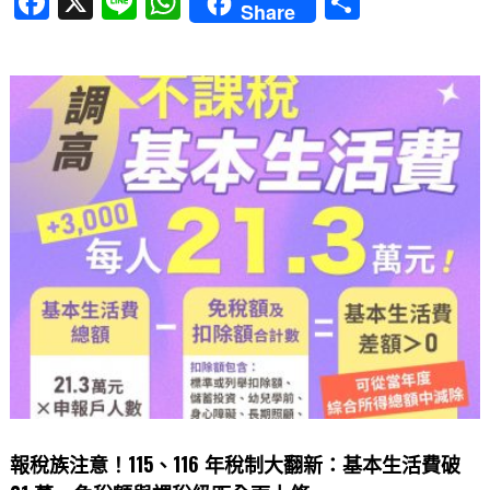
F
X
Li
W
分
Share
a
n
h
享
c
e
at
e
s
b
A
o
p
o
p
k
報稅族注意！115、116 年稅制大翻新：基本生活費破