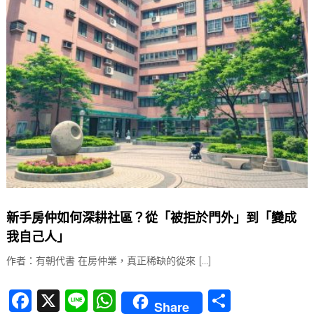
b
A
o
p
o
p
k
新手房仲如何深耕社區？從「被拒於門外」到「變成
我自己人」
作者：有朝代書 在房仲業，真正稀缺的從來 […]
F
X
Li
W
分
Share