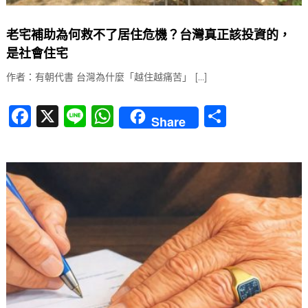
老宅補助為何救不了居住危機？台灣真正該投資的，
是社會住宅
作者：有朝代書 台灣為什麼「越住越痛苦」 […]
F
X
Li
W
分
Share
a
n
h
享
c
e
at
e
s
b
A
o
p
o
p
k