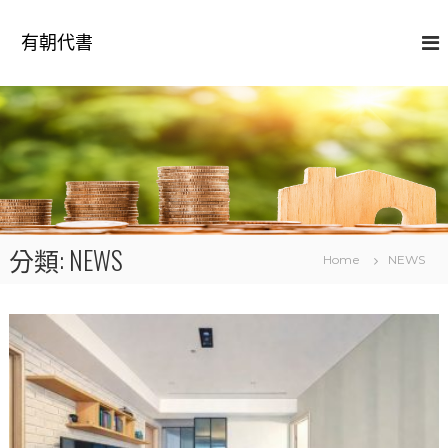
S
k
有朝代書
i
p
t
o
c
o
n
t
e
n
分類:
NEWS
t
Home
NEWS