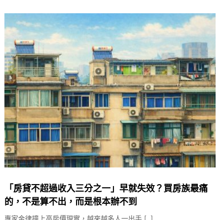
c
e
at
e
s
b
A
o
p
o
p
k
「房貸不超過收入三分之一」早就失效？買房族最痛
的，不是算不出，而是根本辦不到
專家金律撞上高房價現實，越來越多人一出手 […]