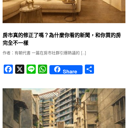
房市真的修正了嗎？為什麼你看的新聞，和你買的房
完全不一樣
作者：有朝代書 一篇在房市社群引爆熱議的 […]
F
X
Li
W
分
Share
a
n
h
享
c
e
at
e
s
b
A
o
p
o
p