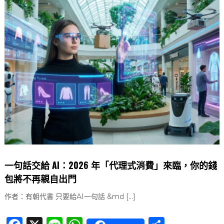
e
s
b
A
o
p
o
p
k
一句話交給 AI：2026 年「代理式消費」來臨，你的錢
包將不再親自出門
作者：有朝代書 只要給AI一句話 &md […]