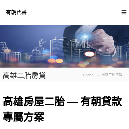
S
k
有朝代書
i
p
t
o
c
o
n
t
e
n
高雄二胎房貸
t
Home
高雄二胎房貸
高雄房屋二胎 — 有朝貸款
專屬方案