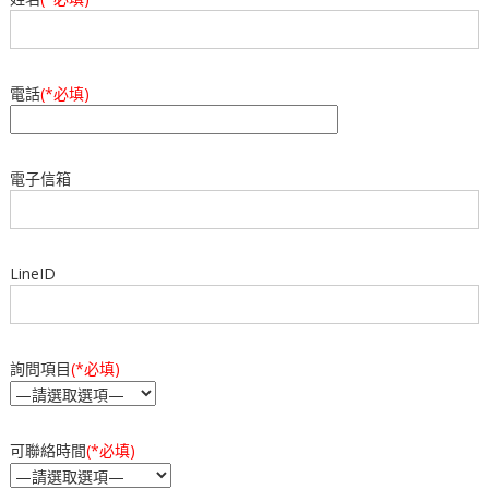
c
e
at
e
s
b
A
電話
(*必填)
o
p
o
p
電子信箱
k
LineID
詢問項目
(*必填)
可聯絡時間
(*必填)