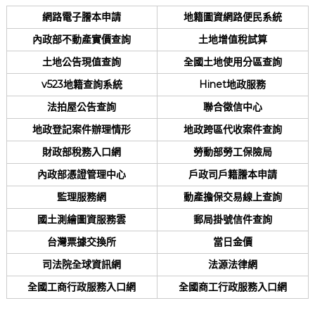
網路電子謄本申請
地籍圖資網路便民系統
內政部不動產實價查詢
土地增值稅試算
土地公告現值查詢
全國土地使用分區查詢
v523地籍查詢系統
Hinet地政服務
法拍屋公告查詢
聯合徵信中心
地政登記案件辦理情形
地政跨區代收案件查詢
財政部稅務入口網
勞動部勞工保險局
內政部憑證管理中心
戶政司戶籍謄本申請
監理服務網
動產擔保交易線上查詢
國土測繪圖資服務雲
郵局掛號信件查詢
台灣票據交換所
當日金價
司法院全球資訊網
法源法律網
全國工商行政服務入口網
全國商工行政服務入口網