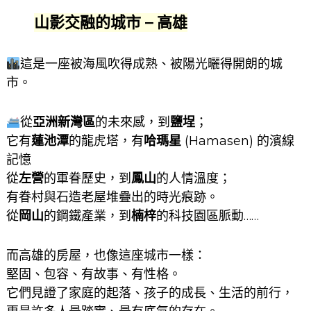
山影交融的城市 – 高雄
這是一座被海風吹得成熟、被陽光曬得開朗的城
市。
從
亞洲新灣區
的未來感，到
鹽埕
；
它有
蓮池潭
的龍虎塔，有
哈瑪星
(Hamasen) 的濱線
記憶
從
左營
的軍眷歷史，到
鳳山
的人情溫度；
有眷村與石造老屋堆疊出的時光痕跡。
從
岡山
的鋼鐵產業，到
楠梓
的科技園區脈動……
而高雄的房屋，也像這座城市一樣：
堅固、包容、有故事、有性格。
它們見證了家庭的起落、孩子的成長、生活的前行，