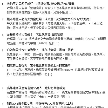
收納不是買箱子就好 9個讓你家越收越亂的NG習慣
收納不是只能靠「整理魔法」來解決，也不是多買幾個收納箱就能一勞永逸。
對專業收納師來說，很多人家裡亂，其實不是因 […]
股市爆量未必有大資金進場！成交量、反彈與主力拉抬的3大迷思
每天打開財經新聞，總會看到「成交量爆大量」、「強勢反彈」、「主力拉
抬」等市場用語，但不少投資人只懂表面意思，卻 […]
台積新技術大突破！ 次世代商機1台廠獨攬
台積電（2330）攜手陽明交大團隊成功開發出單層二硫化鉬（MoS2）頂閘極
電晶體，興櫃公司華鉬（6990）是台 […]
白海豚最快今午後海警！ 北部「紫爆」風雨一圖看
氣象署表示，中颱「白海豚」持續偏西前進，朝台灣北部海面移動，最快今天
下半天發布海警，甚至不排除明天發布陸警，預 […]
核能的工藝復興 當車諾比的幽靈遇上AI的電帳單
1986年4月26日凌晨，烏克蘭北部普里雅特(Pripyat)的車諾比四號反應爐爆
炸，把放射性塵埃送過國界，也 […]
高雄建商破產傳言燒35萬人 遭點名業者喊冤
高雄房市圈瘋傳「有建商將宣佈破產」，一篇未點名的社群貼文短時間吸引逾
35萬次瀏覽，留言區從「卡位」一路猜到「哪 […]
加碼10.5億卡位七期 坤悅每坪302萬買董座父土地
上櫃建商坤悅開發（5206）公告再砸下10億元整合七期精華區土地，不過此