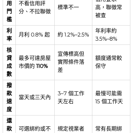
用
不看信用評
標準不一
高，聯徵常
門
分、不拉聯徵
被查
檻
利
年利率約
月利 0.8% 起
約 1.2%–2.5%
率
3.5%–8%
核
宣傳標高但
貸
最多可達房屋
額度通常較
實際條件落
成
市價的
110%
保守
差
數
撥
款
3–7 個工作
最慢可能需
當天或三天內
速
天左右
15 個工作天
度
還
款
可選綁約或不
規定視業者
常有長期綁