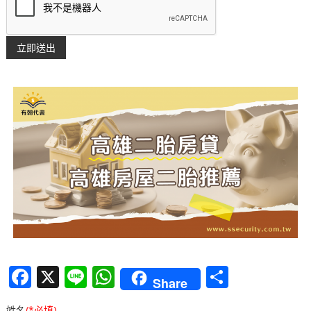
F
X
Li
W
分
Share
a
n
h
享
姓名
(*必填)