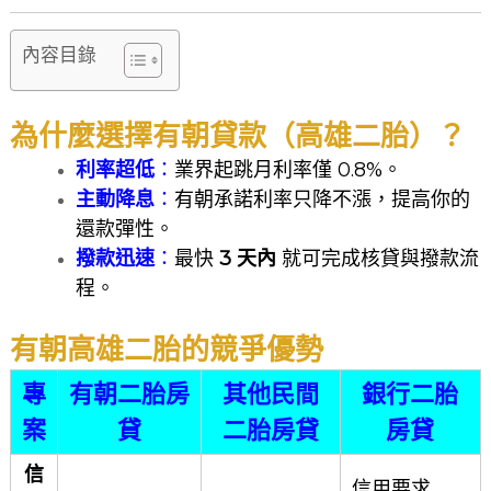
內容目錄
為什麼選擇有朝貸款（高雄二胎）？
利率超低
：
業界起跳月利率僅 0.8%。
主動降息
：
有朝承諾利率只降不漲，提高你的
還款彈性。
撥款迅速
：
最快
3 天內
就可完成核貸與撥款流
程。
有朝高雄二胎的競爭優勢
專
有朝二胎房
其他民間
銀行二胎
案
貸
二胎房貸
房貸
信
信用要求