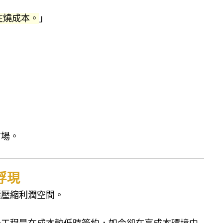
在燒成本。
」
市場。
浮現
續壓縮利潤空間。