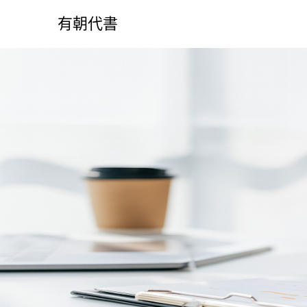
S
k
有朝代書
i
p
t
o
c
o
n
t
e
n
t