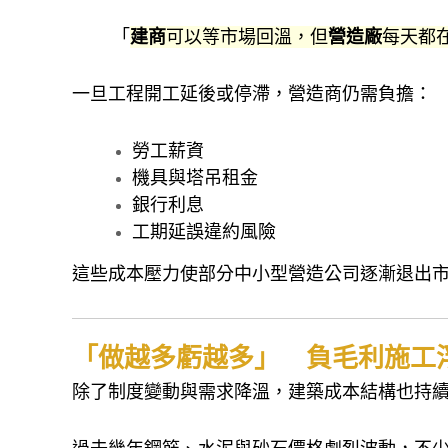
「
建商
可以等市場回溫，但
營造廠
每天都
一旦工程開工延後或停滯，營造商仍需負擔：
勞工薪資
機具與塔吊租金
銀行利息
工期延誤違約風險
這些成本壓力使部分中小型營造公司逐漸退出
「做越多虧越多」 負毛利施工
除了制度變動與需求降溫，建築成本結構也持