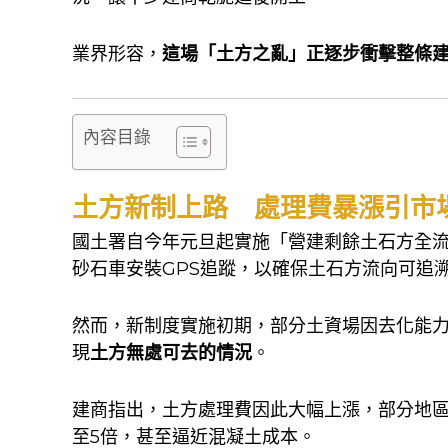
業界形容，
這場「土方之亂」正逐步衝擊整條
內容目錄
土方新制上路 處理費暴漲引市
國土署自今年元旦起實施「營建剩餘土石方全
砂石車安裝GPS追蹤，以確保土石方流向可追
然而，新制度實施初期，部分土資場因去化能
現
土方無處可去的情況
。
建商指出，土方處理費因此大幅上漲，部分地
至5倍，甚至逼近混凝土成本。