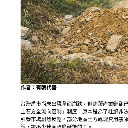
作者：
有朝代書
台灣房市尚未出現全面崩跌，但建築產業鏈卻已
土石方全流向管制」制度，原本是為了杜絕非
引發市場劇烈反應。部分地區土方處理費用暴漲
況，讓不少建商乾脆延後開工。