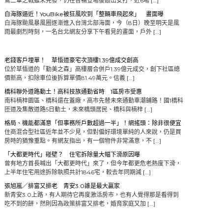
鷲二軍之戰雖未先發，仍在替補登場後敲出安打，近6場 […]
白海豚逼近！YouBike被狂風吹到「整輛車飛起來」 畫面曝
白海豚颱風暴風圈逐漸進入台灣北部海面，今（8日）晚至明天是風
雨最劇烈時刻，一名台北網友分享下午看見的畫面，戶外 […]
老錢客戶埋單！ 草悟道豪宅次頂樓1.39億成交創高
位於草悟道的「勤美之森」高樓層合併戶1.39億元成交，創下社區總
價新高，扣除車位後拆算單價81.49萬元。信義 […]
橋科聯外道路動土！高科技族通勤省時 1區房市受惠
南科楠梓園區、橋科還在蓋廠，高市先替未來通勤車潮鋪路！國1橋科
匝道及集散道路5日動土，未來橋頭居民、橋科與楠梓 […]
格局、機能都滿意「但事務所戶數超過一半」！網搖頭：除非很便宜
住商混合型社區近年並不少見，但對偏好環境單純的人來說，仍是買
房時的猶豫重點。有網友指出，有一個物件非常滿意，不 […]
「大都更時代」碰壁？ 住宅拆除量大幅下滑原因曝
曾有地方首長喊出「大都更時代」來了，但今年都更危老熱度下滑，
上半年住宅用途拆除執照共計1846宅，較去年同期減 […]
張旭嵐／排富又排老 青安3.0誰是最大贏家
新青安3.0上路，有人期待它再度激活房市，也有人覺得那是看得到
吃不到的餅，然則因為政策排富又排老，婚育家庭又加 […]