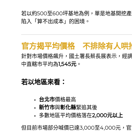
若以約500至600坪基地為例，單是地基開挖
陷入「算不出成本」的困境。
官方揭平均價格 不排除有人哄
針對市場價格飆升，國土署長蔡長展表示，經
中直轄市平均為
1,545元
。
若以地區來看：
台北市
價格最高
新竹市
與
彰化縣
緊追其後
多數地區平均價格落在
2,000元以上
但目前市場部分喊價已達3,000至4,000