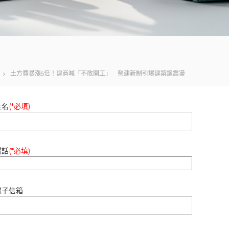
土方費暴漲5倍！建商喊「不敢開工」 營建新制引爆建築鏈震盪
姓名
(*必填)
電話
(*必填)
電子信箱