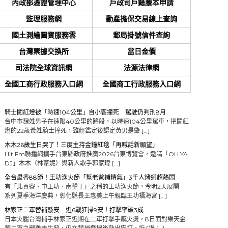
內政部憑證管理中心
戶政司戶籍謄本申請
監理服務網
動產擔保交易線上查詢
國土測繪圖資服務雲
郵局掛號信件查詢
台灣票據交換所
當日金價
司法院全球資訊網
法源法律網
全國工商行政服務入口網
全國商工行政服務入口網
騎士闖紅燈被「時速104公里」自小客撞死 駕駛仍判刑8月
台中市魏姓男子在速限40公里的路段，以時速104公里駕車，把闖紅
燈的22歲黃姓騎士撞死，雖經鑑定後認定黃男是肇 […]
木木26歲生日哭了！三度主持金鐘紅毯「再喊話新願望」
Hit Fm聯播網攜手台東縣政府推廣2026台東博覽會，邀請「OH YA
DJ」木木（林葦妮）與新人歌手郭家瑋 […]
全台最香88節！王功漁火節「幫老爸補精氣」3千人烤蚵超熱鬧
有「北貢寮、中王功、南墾丁」之稱的王功漁火節，今明2天展開一
系列夏季海洋慶典，彰化縣長王惠美上午親臨王功福海宮 […]
林家正二軍替補敲安 近6戰狂掃9安！打擊率破3成
日本火腿台灣捕手林家正近期在二軍打擊手感火燙，8日面對樂天金