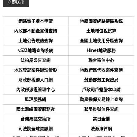
網路電子謄本申請
地籍圖資網路便民系統
內政部不動產實價查詢
土地增值稅試算
土地公告現值查詢
全國土地使用分區查詢
v523地籍查詢系統
Hinet地政服務
法拍屋公告查詢
聯合徵信中心
地政登記案件辦理情形
地政跨區代收案件查詢
財政部稅務入口網
勞動部勞工保險局
內政部憑證管理中心
戶政司戶籍謄本申請
監理服務網
動產擔保交易線上查詢
國土測繪圖資服務雲
郵局掛號信件查詢
台灣票據交換所
當日金價
司法院全球資訊網
法源法律網