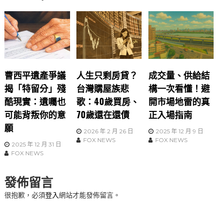
曹西平遺產爭議
人生只剩房貸？
成交量、供給結
揭「特留分」殘
台灣購屋族悲
構一次看懂！避
酷現實：遺囑也
歌：40歲買房、
開市場地雷的真
可能背叛你的意
70歲還在還債
正入場指南
願
2026 年 2 月 26 日
2025 年 12 月 9 日
FOX NEWS
FOX NEWS
2025 年 12 月 31 日
FOX NEWS
發佈留言
很抱歉，必須
登入
網站才能發佈留言。