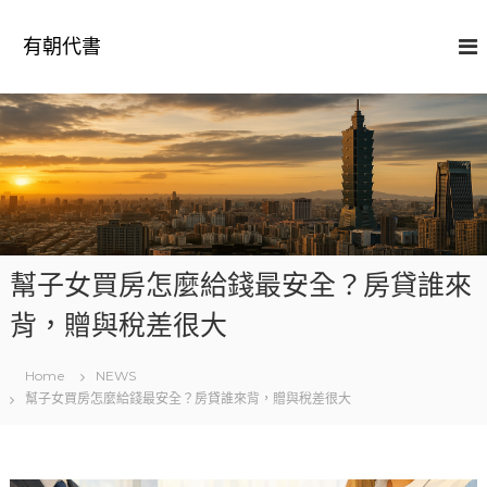
S
k
有朝代書
i
p
t
o
c
o
n
t
e
n
幫子女買房怎麼給錢最安全？房貸誰來
t
背，贈與稅差很大
Home
NEWS
幫子女買房怎麼給錢最安全？房貸誰來背，贈與稅差很大