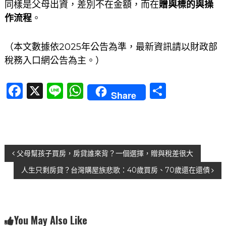
同樣是父母出資，差別不在金額，而在
贈與標的與操
作流程
。
（本文數據依2025年公告為準，最新資訊請以財政部
稅務入口網公告為主。）
F
X
Li
W
分
Share
a
n
h
享
c
e
at
e
s
文
b
A
父母幫孩子買房，房貸誰來背？一個選擇，贈與稅差很大
o
p
人生只剩房貸？台灣購屋族悲歌：40歲買房、70歲還在還債
章
o
p
導
k
覽
You May Also Like