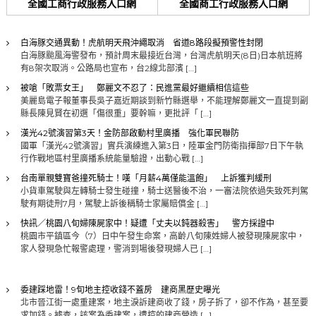
全國工商行政服務入口網
全國商工行政服務入口網
白海豚交通異動！虎航明天飛沖繩取消 省道8路段擬預警性封閉
白海豚颱風海警發布，預計周末最接近台灣，台灣虎航明天(8日)日本航班將
有8架次取消。公路局也宣布，台2線北部濱 […]
被嗆「敗票女王」 鄭麗文不忍了：民進黨最好繼續相信這些
美麗島電子報董事長吳子嘉近期談到新竹縣選舉，不能理解鄭麗文一直提到副
縣長陳見賢在初選「傷很重」要幹嘛，更批評「 […]
漢光42號演習第3天！金防部啟動村里廣播 強化軍民聯防
國軍「漢光42號演習」實兵演練進入第3日，陸軍金門防衛指揮部7日下午執
行作戰地區村里廣播系統能量驗證，出動心戰 […]
台南單親雙寶爸撞死騎士！嘆「月薪4萬僅能溫飽」 上訴獲判緩刑
小貨車駕駛與左轉騎士發生碰撞，騎士送醫後不治，一審法院依過失致死判駕
駛有期徒刑7月，駕駛上訴後稱騎士家屬賠償金 […]
快訊／桃園八旬婦陳屍家中！疑遭「丈夫以鈍器殺害」 警方採證中
桃園市平鎮區今（7）日中午發生命案，高齡八旬陳姓婦人被發現陳屍家中，
家人發現急忙報警處理，警消到場後發現婦人已 […]
委建踩地雷！9旬地主控收錢不蓋房 建商黑歷史曝光
北市晉江街一處重建案，地主淚訴建商收了錢，房子拆了，卻不作為，甚至要
求加錢。據查，該案為委建案，遭控的建商營造 […]