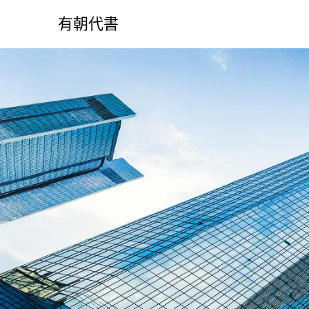
S
k
有朝代書
i
p
t
o
c
o
n
t
e
n
t