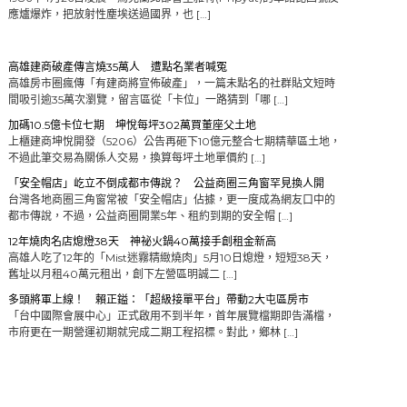
應爐爆炸，把放射性塵埃送過國界，也 […]
高雄建商破產傳言燒35萬人 遭點名業者喊冤
高雄房市圈瘋傳「有建商將宣佈破產」，一篇未點名的社群貼文短時
間吸引逾35萬次瀏覽，留言區從「卡位」一路猜到「哪 […]
加碼10.5億卡位七期 坤悅每坪302萬買董座父土地
上櫃建商坤悅開發（5206）公告再砸下10億元整合七期精華區土地，
不過此筆交易為關係人交易，換算每坪土地單價約 […]
「安全帽店」屹立不倒成都市傳說？ 公益商圈三角窗罕見換人開
台灣各地商圈三角窗常被「安全帽店」佔據，更一度成為網友口中的
都市傳說，不過，公益商圈開業5年、租約到期的安全帽 […]
12年燒肉名店熄燈38天 神祕火鍋40萬接手創租金新高
高雄人吃了12年的「Mist迷霧精緻燒肉」5月10日熄燈，短短38天，
舊址以月租40萬元租出，創下左營區明誠二 […]
多頭將軍上線！ 賴正鎰：「超級接單平台」帶動2大屯區房市
「台中國際會展中心」正式啟用不到半年，首年展覽檔期即告滿檔，
市府更在一期營運初期就完成二期工程招標。對此，鄉林 […]