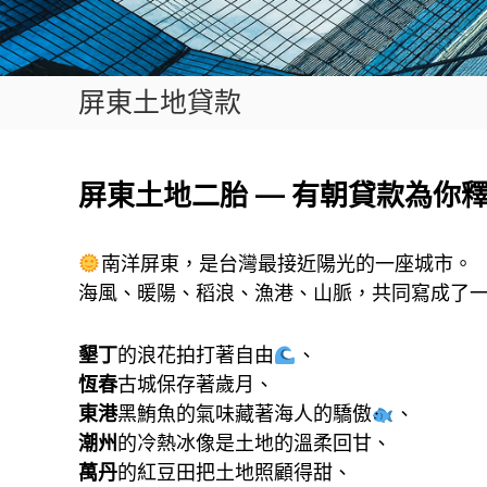
屏東土地貸款
屏東土地二胎 — 有朝貸款為你
南洋屏東，是台灣最接近陽光的一座城市。
海風、暖陽、稻浪、漁港、山脈，共同寫成了
墾丁
的浪花拍打著自由
、
恆春
古城保存著歲月、
東港
黑鮪魚的氣味藏著海人的驕傲
、
潮州
的冷熱冰像是土地的溫柔回甘、
萬丹
的紅豆田把土地照顧得甜、