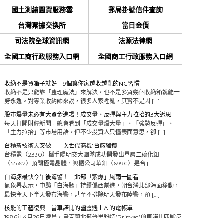
國土測繪圖資服務雲
郵局掛號信件查詢
台灣票據交換所
當日金價
司法院全球資訊網
法源法律網
全國工商行政服務入口網
全國商工行政服務入口網
收納不是買箱子就好 9個讓你家越收越亂的NG習慣
收納不是只能靠「整理魔法」來解決，也不是多買幾個收納箱就能一
勞永逸。對專業收納師來說，很多人家裡亂，其實不是因 […]
股市爆量未必有大資金進場！成交量、反彈與主力拉抬的3大迷思
每天打開財經新聞，總會看到「成交量爆大量」、「強勢反彈」、
「主力拉抬」等市場用語，但不少投資人只懂表面意思，卻 […]
台積新技術大突破！ 次世代商機1台廠獨攬
台積電（2330）攜手陽明交大團隊成功開發出單層二硫化鉬
（MoS2）頂閘極電晶體，興櫃公司華鉬（6990）是台 […]
白海豚最快今午後海警！ 北部「紫爆」風雨一圖看
氣象署表示，中颱「白海豚」持續偏西前進，朝台灣北部海面移動，
最快今天下半天發布海警，甚至不排除明天發布陸警，預 […]
核能的工藝復興 當車諾比的幽靈遇上AI的電帳單
1986年4月26日凌晨，烏克蘭北部普里雅特(Pripyat)的車諾比四號反