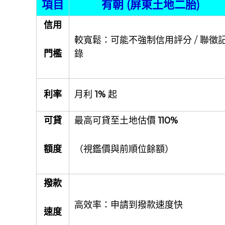
項目
有朝 (屏東土地二胎)
信用
較寬鬆：可能不強制信用評分 / 聯徵
門檻
錄
利率
月利
1%
起
可貸
最高可貸至土地估價
110%
額度
（視鑑價與前順位餘額）
撥款
高效率：申請到撥款速度快
速度