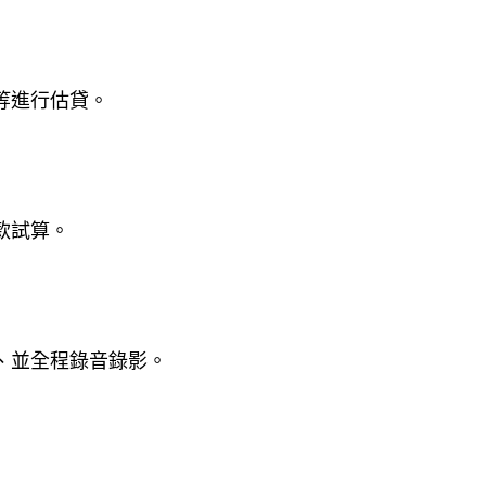
等進行估貸。
款試算。
、並全程錄音錄影。