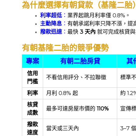
為什麼選擇有朝貸款（基隆二胎
利率超低
：
業界起跳月利率僅 0.8%。
主動降息
：
有朝承諾利率只降不漲，提
撥款迅速
：
最快
3 天內
就可完成核貸與
有朝基隆二胎的競爭優勢
專案
有朝二胎房貸
其
信用
不看信用評分、不拉聯徵
標準
門檻
利率
月利 0.8% 起
約 1.2
核貸
最多可達房屋市價的
110%
宣傳
成數
撥款
當天或三天內
3–7
速度