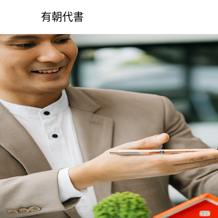
S
k
有朝代書
i
p
t
o
c
o
n
t
e
n
t