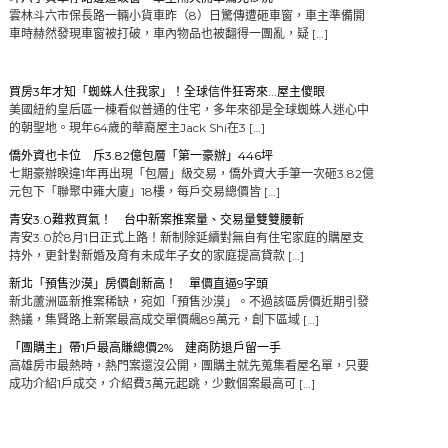
雲林斗六市保長路一輛小貨車昨（8）日驚傳遭砸車窗，車主準備開
車時赫然發現車窗被打破，車內物品也被翻得一團亂，疑 […]
買房3年才知「蜘蛛人住我家」！全球信件狂寄來...屋主傻眼
美國紐約皇后區一棟看似普通的住宅，多年來卻是全球蜘蛛人迷心中
的朝聖地。現年64歲的華裔屋主Jack Shi在3 […]
僑外資也卡位 斥3.82億包層「第一豪辦」446坪
七期豪辦睽違1年再出現「包層」級交易，僑外資大手筆一次砸3.82億
元包下「聯聚中雍大廈」18樓，每戶交易總價皆 […]
青安3.0難救買氣！ 台中新案推案量、交易量雙雙腰斬
青安3.0於8月1日正式上路！新制除延續對無自有住宅家庭的購屋支
持外，更針對新婚及育有未成年子女的家庭提高貸款 […]
新北「預售沙漠」房價創新高！ 單價直逼9字頭
新北蘆洲區新推案稀缺，宛如「預售沙漠」。不過該區房價近期引發
熱議，集賢路上新案最高成交單價飆89萬元，創下區域 […]
「團購主」帶1戶最高賺總價2% 建商防退戶留一手
高雄房市最熱時，熱門案還沒公開，團購主就先蒐集看屋名單，只要
成功介紹1戶成交，介紹費3萬元起跳，少數個案最高可 […]