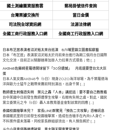
國土測繪圖資服務雲
郵局掛號信件查詢
台灣票據交換所
當日金價
司法院全球資訊網
法源法律網
全國工商行政服務入口網
全國商工行政服務入口網
日本布芝居表演者沼沢裕太來台巡演 8/11埔里鎮立圖書館獻藝
日本「布芝居」表演家沼沢裕太於月前來台進行為期三個月台日國際
文化交流，目前正以騎腳踏車加掛人力拉車方式環島；他 […]
AKB48佐藤綺星羅德開球留下「30分遺憾」 月底還要登台北大巨
蛋
日本人氣女團AKB48今（9日）現身ZOZO海洋球場，為千葉羅德海
洋與歐力士猛牛之戰帶來賽前特別演出，出身千葉 […]
教師遭生刺傷恐失明 葉元之轟「人本」講屁話：要不要自己教教看
台中某國中日前發生教師遭學生攻擊，右眼有失明之虞。對此，國民
黨立委葉元之今（9日）轟人本教育基金會對該案的回應 […]
泰國校園槍擊未完？ 家長LINE群驚見「預告二次攻擊」恐嚇訊息
泰國暖武里府日前發生校園槍擊案，造成包含槍手在內共9人身亡。
不料案件還未落幕，同校家長群組卻流出，有人預告將於 […]
斗六小貨車停路邊遭破窗 車主隔天開車驚見慘況