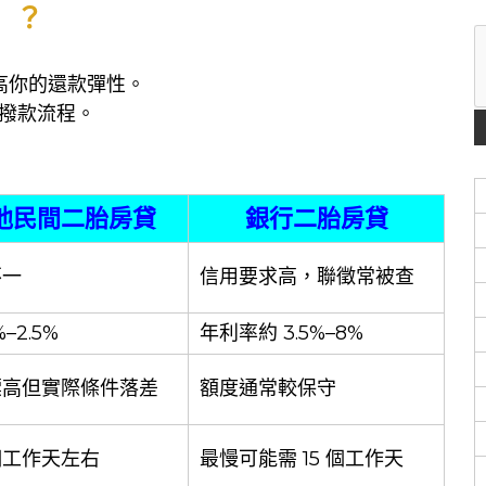
）？
高你的還款彈性。
撥款流程。
他民間二胎房貸
銀行二胎房貸
不一
信用要求高，聯徵常被查
%–2.5%
年利率約 3.5%–8%
標高但實際條件落差
額度通常較保守
 個工作天左右
最慢可能需 15 個工作天