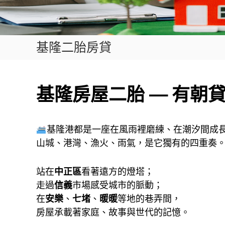
基隆二胎房貸
基隆房屋二胎 — 有朝
基隆港都是一座在風雨裡磨練、在潮汐間成
山城、港灣、漁火、雨氣，是它獨有的四重奏
站在
中正區
看著遠方的燈塔；
走過
信義
市場感受城市的脈動；
在
安樂
、
七堵
、
暖暖
等地的巷弄間，
房屋承載著家庭、故事與世代的記憶。