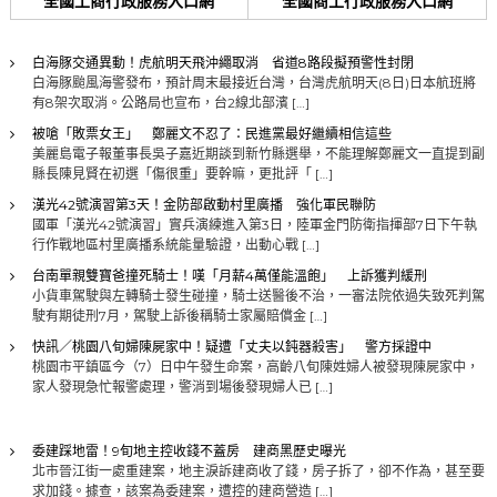
全國工商行政服務入口網
全國商工行政服務入口網
白海豚交通異動！虎航明天飛沖繩取消 省道8路段擬預警性封閉
白海豚颱風海警發布，預計周末最接近台灣，台灣虎航明天(8日)日本航班將
有8架次取消。公路局也宣布，台2線北部濱 […]
被嗆「敗票女王」 鄭麗文不忍了：民進黨最好繼續相信這些
美麗島電子報董事長吳子嘉近期談到新竹縣選舉，不能理解鄭麗文一直提到副
縣長陳見賢在初選「傷很重」要幹嘛，更批評「 […]
漢光42號演習第3天！金防部啟動村里廣播 強化軍民聯防
國軍「漢光42號演習」實兵演練進入第3日，陸軍金門防衛指揮部7日下午執
行作戰地區村里廣播系統能量驗證，出動心戰 […]
台南單親雙寶爸撞死騎士！嘆「月薪4萬僅能溫飽」 上訴獲判緩刑
小貨車駕駛與左轉騎士發生碰撞，騎士送醫後不治，一審法院依過失致死判駕
駛有期徒刑7月，駕駛上訴後稱騎士家屬賠償金 […]
快訊／桃園八旬婦陳屍家中！疑遭「丈夫以鈍器殺害」 警方採證中
桃園市平鎮區今（7）日中午發生命案，高齡八旬陳姓婦人被發現陳屍家中，
家人發現急忙報警處理，警消到場後發現婦人已 […]
委建踩地雷！9旬地主控收錢不蓋房 建商黑歷史曝光
北市晉江街一處重建案，地主淚訴建商收了錢，房子拆了，卻不作為，甚至要
求加錢。據查，該案為委建案，遭控的建商營造 […]