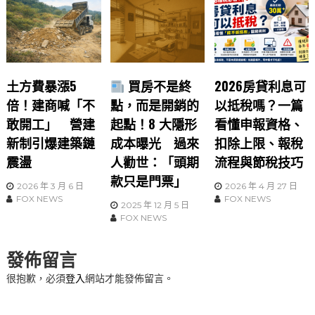
土方費暴漲5
買房不是終
2026房貸利息可
倍！建商喊「不
點，而是開銷的
以抵稅嗎？一篇
敢開工」 營建
起點！8 大隱形
看懂申報資格、
新制引爆建築鏈
成本曝光 過來
扣除上限、報稅
震盪
人勸世：「頭期
流程與節稅技巧
款只是門票」
2026 年 3 月 6 日
2026 年 4 月 27 日
FOX NEWS
FOX NEWS
2025 年 12 月 5 日
FOX NEWS
發佈留言
很抱歉，必須
登入
網站才能發佈留言。