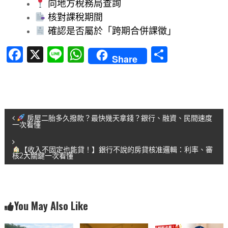
向地方稅務局查詢
核對課稅期間
確認是否屬於「跨期合併課徵」
F
X
Li
W
分
Share
a
n
h
享
c
e
at
e
s
文
b
A
房屋二胎多久撥款？最快幾天拿錢？銀行、融資、民間速度
一次看懂
o
p
章
o
p
【收入不固定也能貸！】銀行不說的房貸核准邏輯：利率、審
核2大關鍵一次看懂
導
k
覽
You May Also Like