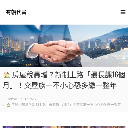
S
k
有朝代書
i
p
t
o
c
o
n
t
e
n
房屋稅暴增？新制上路「最長課16個
t
月」！交屋族一不小心恐多繳一整年
Home
NEWS
房屋稅暴增？新制上路「最長課16個月」！交屋族一不小心恐多繳一整年