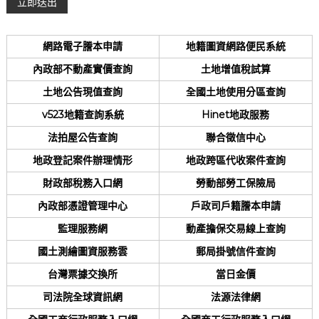
網路電子謄本申請
地籍圖資網路便民系統
內政部不動產實價查詢
土地增值稅試算
土地公告現值查詢
全國土地使用分區查詢
v523地籍查詢系統
Hinet地政服務
法拍屋公告查詢
聯合徵信中心
地政登記案件辦理情形
地政跨區代收案件查詢
財政部稅務入口網
勞動部勞工保險局
內政部憑證管理中心
戶政司戶籍謄本申請
監理服務網
動產擔保交易線上查詢
國土測繪圖資服務雲
郵局掛號信件查詢
台灣票據交換所
當日金價
司法院全球資訊網
法源法律網