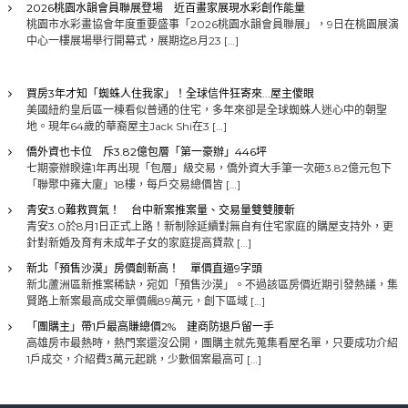
2026桃園水韻會員聯展登場 近百畫家展現水彩創作能量
桃園市水彩畫協會年度重要盛事「2026桃園水韻會員聯展」，9日在桃園展演
中心一樓展場舉行開幕式，展期迄8月23 […]
買房3年才知「蜘蛛人住我家」！全球信件狂寄來...屋主傻眼
美國紐約皇后區一棟看似普通的住宅，多年來卻是全球蜘蛛人迷心中的朝聖
地。現年64歲的華裔屋主Jack Shi在3 […]
僑外資也卡位 斥3.82億包層「第一豪辦」446坪
七期豪辦睽違1年再出現「包層」級交易，僑外資大手筆一次砸3.82億元包下
「聯聚中雍大廈」18樓，每戶交易總價皆 […]
青安3.0難救買氣！ 台中新案推案量、交易量雙雙腰斬
青安3.0於8月1日正式上路！新制除延續對無自有住宅家庭的購屋支持外，更
針對新婚及育有未成年子女的家庭提高貸款 […]
新北「預售沙漠」房價創新高！ 單價直逼9字頭
新北蘆洲區新推案稀缺，宛如「預售沙漠」。不過該區房價近期引發熱議，集
賢路上新案最高成交單價飆89萬元，創下區域 […]
「團購主」帶1戶最高賺總價2% 建商防退戶留一手
高雄房市最熱時，熱門案還沒公開，團購主就先蒐集看屋名單，只要成功介紹
1戶成交，介紹費3萬元起跳，少數個案最高可 […]