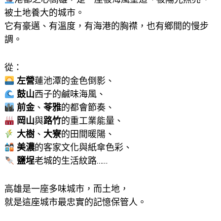
被土地養大的城市。
它有豪邁、有溫度，有海港的胸襟，也有鄉間的慢步
調。
從：
左營
蓮池潭的金色倒影、
鼓山
西子的鹹味海風、
前金
、
苓雅
的都會節奏、
岡山
與
路竹
的重工業能量、
大樹
、
大寮
的田間暖陽、
美濃
的客家文化與紙傘色彩、
鹽埕
老城的生活紋路……
高雄是一座多味城市，而土地，
就是這座城市最忠實的記憶保管人。