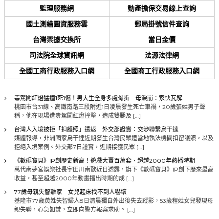
監理服務網
動產擔保交易線上查詢
國土測繪圖資服務雲
郵局掛號信件查詢
台灣票據交換所
當日金價
司法院全球資訊網
法源法律網
全國工商行政服務入口網
全國商工行政服務入口網
毒駕闖紅燈猛撞1死1傷！男大生全身多處骨折 母淚崩：家快瓦解
桃園市台31線、高鐵南路三段附近1日凌晨發生死亡車禍，20歲張姓男子聲
稱，他在現場遭毒駕闖紅燈撞擊，造成雙腿及 […]
台灣人入境被拒「扣護照」遣返 外交部證實：交涉聯繫烏干達
媒體報導，非洲國家烏干達近期發生台灣民眾遭當地執法機關扣留護照，以及
拒絕入境案例。外交部7日證實，近期接獲民眾 […]
《數碼寶貝》IP創歷史新高！遊戲大賣百萬套、超越2000年熱播時期
萬代南夢宮娛樂社長宇田川南歐近日透露，旗下《數碼寶貝》IP創下歷來最高
收益，甚至超越2000年動畫播出時期的成 […]
77歲母親失智離家 女兒起床找不到人嚇壞
基隆市77歲黃姓失智婦人8日清晨獨自外出後失去蹤影，53歲程姓女兒發現母
親失聯，心急如焚，立即向警方報案求助。 […]