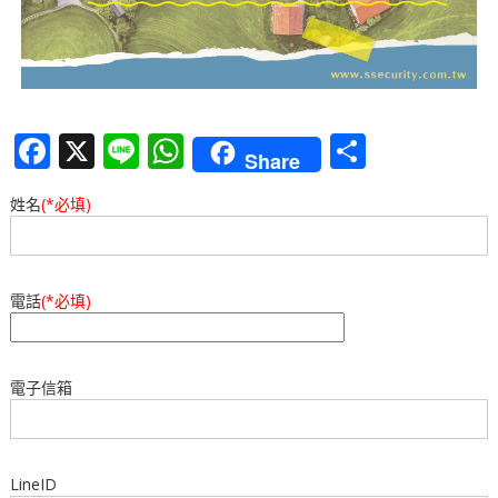
F
X
Li
W
分
Share
a
n
h
享
姓名
(*必填)
c
e
at
e
s
b
A
電話
(*必填)
o
p
o
p
電子信箱
k
LineID