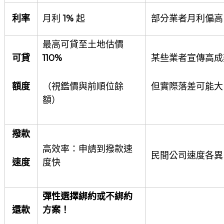
利率
月利
1%
起
部分業者月利偏高
最高可貸至土地估價
可貸
110%
某些業者宣傳高成
額度
（視鑑價與前順位餘
但實際落差可能大
額）
撥款
高效率：申請到撥款速
民間公司速度各異
速度
度快
彈性選擇綁約或不綁約
還款
方案！