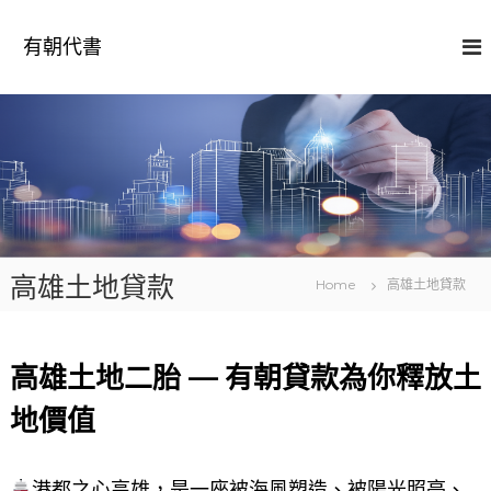
S
k
有朝代書
i
p
t
o
c
o
n
t
e
n
高雄土地貸款
t
Home
高雄土地貸款
高雄土地二胎 — 有朝貸款為你釋放土
地價值
港都之心高雄，是一座被海風塑造、被陽光照亮、