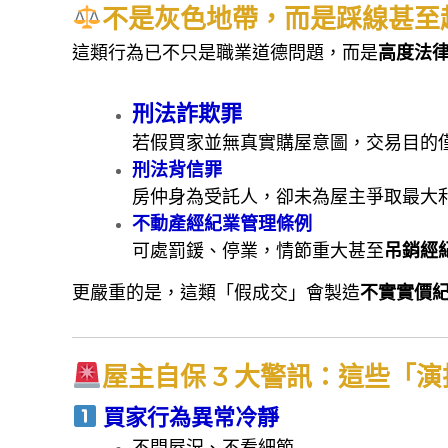
不是灰色地帶，而是踩線甚至
這類行為已不只是職業道德問題，而是
高度法
刑法詐欺罪
若假買家並無真實購屋意圖，交易目的
刑法背信罪
房仲身為受託人，卻未為屋主爭取最大
不動產經紀業管理條例
可處罰鍰、停業，情節重大甚至
吊銷經
更嚴重的是，這類「假成交」會製造
不實實價
屋主自保 3 大警訊：這些「
買家行為異常冷靜
不問屋況、不看細節