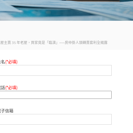
屋主賣 35 年老屋，買家竟是「臨演」──房仲掛人頭轉賣套利全揭露
姓名
(*必填)
電話
(*必填)
電子信箱