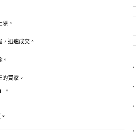
上漲。
屋，迅速成交。
除。
正的買家。
利」。
值。