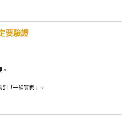
定要驗證
要。
看到「一組買家」。