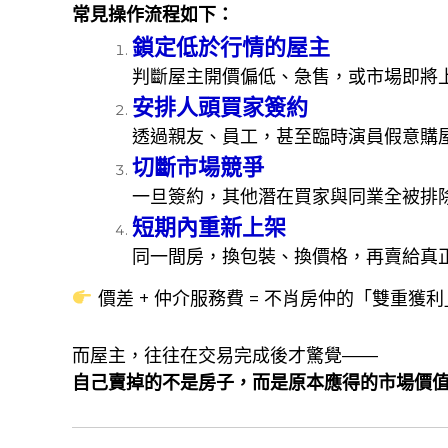
常見操作流程如下：
鎖定低於行情的屋主
判斷屋主開價偏低、急售，或市場即將
安排人頭買家簽約
透過親友、員工，甚至臨時演員假意購
切斷市場競爭
一旦簽約，其他潛在買家與同業全被排
短期內重新上架
同一間房，換包裝、換價格，再賣給真
價差 + 仲介服務費 = 不肖房仲的「雙重獲
而屋主，往往在交易完成後才驚覺——
自己賣掉的不是房子，而是原本應得的市場價