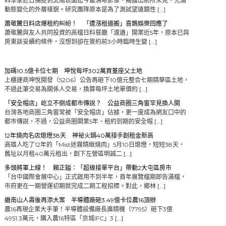
科學家近日捕捉到太陽表面迄今最清晰影像，揭露出前所未見、充滿
動態變化的外層樣貌。研究團隊原本是為了測試望遠鏡性 […]
蕭敬騰日料店爆租約糾紛！ 「遭漲租逼搬」喜鵲娛樂回應了
蕭敬騰與友人共同投資的高檔日料餐廳「渡邉」開業近5年，原本已與
房東談妥續約條件，沒想到卻在簽約前3小時臨時生變 […]
加碼10.5億卡位七期 坤悅每坪302萬買董座父土地
上櫃建商坤悅開發（5206）公告再砸下10億元整合七期精華區土地，
不過此筆交易為關係人交易，換算每坪土地單價約 […]
「安全帽店」屹立不倒成都市傳說？ 公益商圈三角窗罕見換人開
台灣各地商圈三角窗常被「安全帽店」佔據，更一度成為網友口中的
都市傳說，不過，公益商圈開業5年、租約到期的安全帽 […]
12年燒肉名店熄燈38天 神祕火鍋40萬接手創租金新高
高雄人吃了12年的「Mist迷霧精緻燒肉」5月10日熄燈，短短38天，
舊址以月租40萬元租出，創下左營區明誠二 […]
多頭將軍上線！ 賴正鎰：「超級接單平台」帶動2大屯區房市
「台中國際會展中心」正式啟用不到半年，首年展覽檔期即告滿檔，
市府更在一期營運初期就完成二期工程招標。對此，鄉林 […]
繼南山人壽後再添大案 半導體廠砸3.49億卡位農16頂辦
農16再現企業大手筆！半導體設備廠長廣精機（7795）砸下3億
4951.3萬元，購入農16特區「京城IFC」3 […]