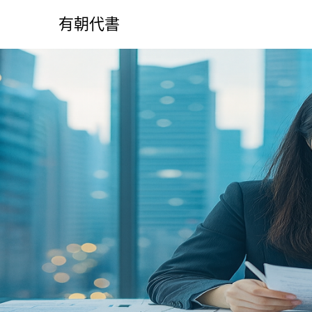
S
k
有朝代書
i
p
t
o
c
o
n
t
e
n
t