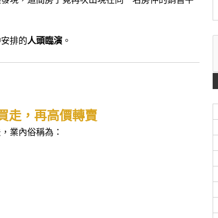
仲安排的
人頭臨演
。
買走，再高價轉賣
法，業內俗稱為：