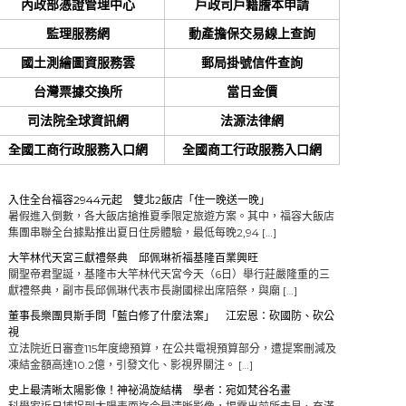
內政部憑證管理中心
戶政司戶籍謄本申請
監理服務網
動產擔保交易線上查詢
國土測繪圖資服務雲
郵局掛號信件查詢
台灣票據交換所
當日金價
司法院全球資訊網
法源法律網
全國工商行政服務入口網
全國商工行政服務入口網
入住全台福容2944元起 雙北2飯店「住一晚送一晚」
暑假進入倒數，各大飯店搶推夏季限定旅遊方案。其中，福容大飯店
集團串聯全台據點推出夏日住房體驗，最低每晚2,94 […]
大竿林代天宮三獻禮祭典 邱佩琳祈福基隆百業興旺
關聖帝君聖誕，基隆市大竿林代天宮今天（6日）舉行莊嚴隆重的三
獻禮祭典，副市長邱佩琳代表市長謝國樑出席陪祭，與廟 […]
董事長樂團貝斯手問「藍白修了什麼法案」 江宏恩：砍國防、砍公
視
立法院近日審查115年度總預算，在公共電視預算部分，遭提案刪減及
凍結金額高達10.2億，引發文化、影視界關注。 […]
史上最清晰太陽影像！神祕渦旋結構 學者：宛如梵谷名畫