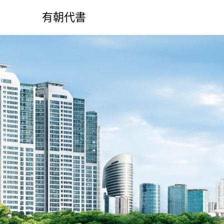
S
k
有朝代書
i
p
t
o
c
o
n
t
e
n
t