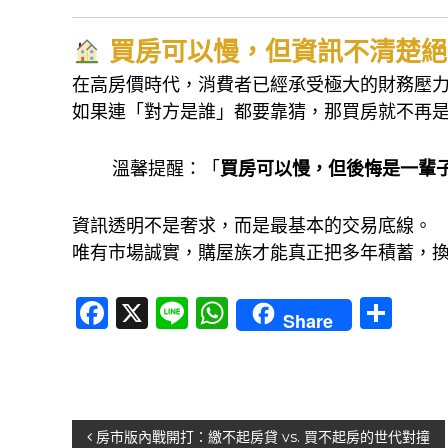
買房可以慢，但資訊不清楚絕
在高房價時代，消費者已經承受極大的財務壓
如果連「對方是誰」都要靠猜，那買房就不再
溫馨提醒：「
買房可以慢，但後悔是一輩
資訊透明不是奢求，而是最基本的交易底線。
唯有市場誠實，購屋族才能真正把多年積蓄，
F
X
Li
W
分
Share
a
n
h
享
c
e
at
e
s
b
A
文
房市版內戰開打：繳不起房貸 vs. 買不起房的世代對撞