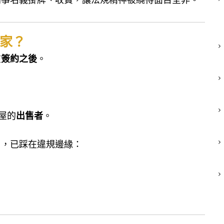
家？
在
簽約之後
。
屋的
出售者
。
」，已踩在違規邊緣：