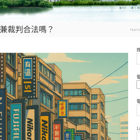
兼裁判合法嗎？
Hom
L