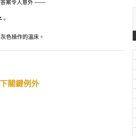
答案令人意外 ——
子
。
與灰色操作的溫床。
下關鍵例外