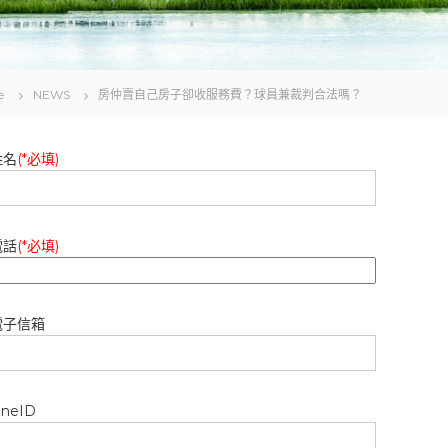
e
NEWS
房仲賣自己房子卻收服務費？球員兼裁判合法嗎？
姓名
(*必填)
電話
(*必填)
電子信箱
ineID