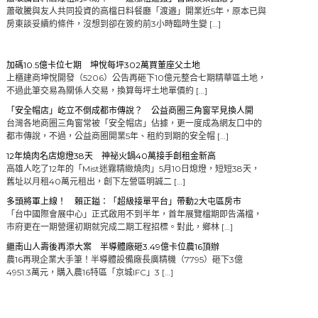
蕭敬騰與友人共同投資的高檔日料餐廳「渡邉」開業近5年，原本已與
房東談妥續約條件，沒想到卻在簽約前3小時臨時生變 […]
加碼10.5億卡位七期 坤悅每坪302萬買董座父土地
上櫃建商坤悅開發（5206）公告再砸下10億元整合七期精華區土地，
不過此筆交易為關係人交易，換算每坪土地單價約 […]
「安全帽店」屹立不倒成都市傳說？ 公益商圈三角窗罕見換人開
台灣各地商圈三角窗常被「安全帽店」佔據，更一度成為網友口中的
都市傳說，不過，公益商圈開業5年、租約到期的安全帽 […]
12年燒肉名店熄燈38天 神祕火鍋40萬接手創租金新高
高雄人吃了12年的「Mist迷霧精緻燒肉」5月10日熄燈，短短38天，
舊址以月租40萬元租出，創下左營區明誠二 […]
多頭將軍上線！ 賴正鎰：「超級接單平台」帶動2大屯區房市
「台中國際會展中心」正式啟用不到半年，首年展覽檔期即告滿檔，
市府更在一期營運初期就完成二期工程招標。對此，鄉林 […]
繼南山人壽後再添大案 半導體廠砸3.49億卡位農16頂辦
農16再現企業大手筆！半導體設備廠長廣精機（7795）砸下3億
4951.3萬元，購入農16特區「京城IFC」3 […]