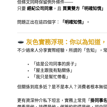
但條文同時保留例外條件——
只要
經紀公司同意
，且
買賣雙方「明確知情」
問題正出在這四個字：
「明確知情」
。
灰色實務浮現：你以為知道，
不少過來人分享實際經驗，所謂的「告知」，
「這是公司同事的房子」
「屋主跟我有點關係」
「我只是幫忙帶看」
但關係到底多近？是不是本人？消費者根本無
更有資深仲介私下坦言，實務上常見「
掛同事
帶看是他、談價是他、催簽約的還是他，卻由