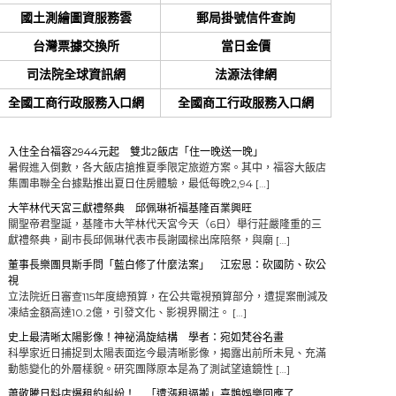
國土測繪圖資服務雲
郵局掛號信件查詢
台灣票據交換所
當日金價
司法院全球資訊網
法源法律網
全國工商行政服務入口網
全國商工行政服務入口網
入住全台福容2944元起 雙北2飯店「住一晚送一晚」
暑假進入倒數，各大飯店搶推夏季限定旅遊方案。其中，福容大飯店
集團串聯全台據點推出夏日住房體驗，最低每晚2,94 […]
大竿林代天宮三獻禮祭典 邱佩琳祈福基隆百業興旺
關聖帝君聖誕，基隆市大竿林代天宮今天（6日）舉行莊嚴隆重的三
獻禮祭典，副市長邱佩琳代表市長謝國樑出席陪祭，與廟 […]
董事長樂團貝斯手問「藍白修了什麼法案」 江宏恩：砍國防、砍公
視
立法院近日審查115年度總預算，在公共電視預算部分，遭提案刪減及
凍結金額高達10.2億，引發文化、影視界關注。 […]
史上最清晰太陽影像！神祕渦旋結構 學者：宛如梵谷名畫
科學家近日捕捉到太陽表面迄今最清晰影像，揭露出前所未見、充滿
動態變化的外層樣貌。研究團隊原本是為了測試望遠鏡性 […]
蕭敬騰日料店爆租約糾紛！ 「遭漲租逼搬」喜鵲娛樂回應了