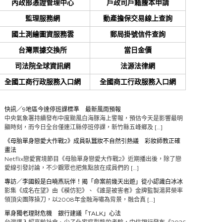
內政部憑證管理中心
戶政司戶籍謄本申請
監理服務網
動產擔保交易線上查詢
國土測繪圖資服務雲
郵局掛號信件查詢
台灣票據交換所
當日金價
司法院全球資訊網
法源法律網
全國工商行政服務入口網
全國商工行政服務入口網
快訊／9地區今達停班課標準 最新風雨預報
中央氣象署持續發布中度颱風白海豚海上警報，預估今天是影響最明
顯時刻，而今日全台僅連江縣停班停課，新竹縣五峰鄉及 […]
《母胎單身戀愛大作戰2》成員臥蠶妝不自然引熱議 彩妝師教正確
畫法
Netflix戀愛實境節目《母胎單身戀愛大作戰2》近期播出後，除了戀
愛線引發討論，不少觀眾也把焦點放在成員們的 […]
專訪／李國毅是白曉燕玩伴！揭「命案前幾天出遊」從小認識白冰冰
影集《成名在望》由《模仿犯》、《誰是被害者》金牌監製湯昇榮率
領頂尖團隊操刀，以2008年金融海嘯為背景，融合真 […]
單身獨老理財危機 銀行建議「TALK」心法