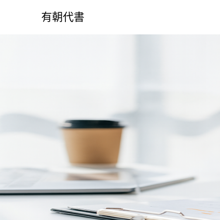
S
k
有朝代書
i
p
t
o
c
o
n
t
e
n
t