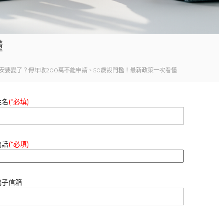
懂
安要變了？傳年收200萬不能申請、50歲設門檻！最新政策一次看懂
姓名
(*必填)
電話
(*必填)
電子信箱