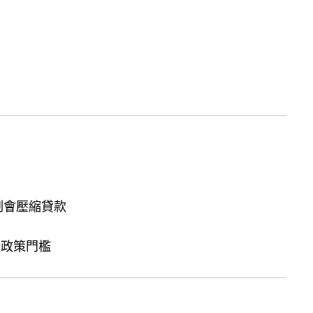
制會壓縮貸款
政策門檻