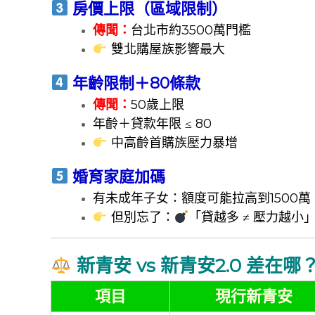
房價上限（區域限制）
傳聞：
台北市約3500萬門檻
雙北購屋族影響最大
年齡限制＋80條款
傳聞：
50歲上限
年齡＋貸款年限 ≤ 80
中高齡首購族壓力暴增
婚育家庭加碼
有未成年子女：額度可能拉高到1500萬
但別忘了：
「貸越多 ≠ 壓力越小
新青安 vs 新青安2.0 差在哪
項目
現行新青安