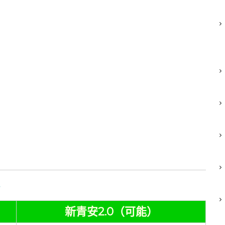
」
？
新青安2.0（可能）