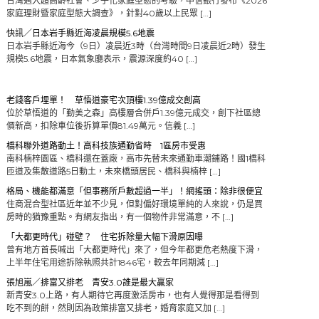
台灣邁入超高齡社會、少子化家庭型態的考驗，中信銀行發布《2026
家庭理財暨家庭型態大調查》，針對40歲以上民眾 […]
快訊／日本岩手縣近海凌晨規模5.6地震
日本岩手縣近海今（9日）凌晨近3時（台灣時間9日凌晨近2時）發生
規模5.6地震，日本氣象廳表示，震源深度約40 […]
老錢客戶埋單！ 草悟道豪宅次頂樓1.39億成交創高
位於草悟道的「勤美之森」高樓層合併戶1.39億元成交，創下社區總
價新高，扣除車位後拆算單價81.49萬元。信義 […]
橋科聯外道路動土！高科技族通勤省時 1區房市受惠
南科楠梓園區、橋科還在蓋廠，高市先替未來通勤車潮鋪路！國1橋科
匝道及集散道路5日動土，未來橋頭居民、橋科與楠梓 […]
格局、機能都滿意「但事務所戶數超過一半」！網搖頭：除非很便宜
住商混合型社區近年並不少見，但對偏好環境單純的人來說，仍是買
房時的猶豫重點。有網友指出，有一個物件非常滿意，不 […]
「大都更時代」碰壁？ 住宅拆除量大幅下滑原因曝
曾有地方首長喊出「大都更時代」來了，但今年都更危老熱度下滑，
上半年住宅用途拆除執照共計1846宅，較去年同期減 […]
張旭嵐／排富又排老 青安3.0誰是最大贏家
新青安3.0上路，有人期待它再度激活房市，也有人覺得那是看得到
吃不到的餅，然則因為政策排富又排老，婚育家庭又加 […]