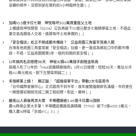
妥續約條件，沒想到卻在簽約前3小時臨時生變 […]
加碼10.5億卡位七期 坤悅每坪302萬買董座父土地
上櫃建商坤悅開發（5206）公告再砸下10億元整合七期精華區土地，不過此
筆交易為關係人交易，換算每坪土地單價約 […]
「安全帽店」屹立不倒成都市傳說？ 公益商圈三角窗罕見換人開
台灣各地商圈三角窗常被「安全帽店」佔據，更一度成為網友口中的都市傳
說，不過，公益商圈開業5年、租約到期的安全帽 […]
12年燒肉名店熄燈38天 神祕火鍋40萬接手創租金新高
高雄人吃了12年的「Mist迷霧精緻燒肉」5月10日熄燈，短短38天，舊址以月
租40萬元租出，創下左營區明誠二 […]
多頭將軍上線！ 賴正鎰：「超級接單平台」帶動2大屯區房市
「台中國際會展中心」正式啟用不到半年，首年展覽檔期即告滿檔，市府更在
一期營運初期就完成二期工程招標。對此，鄉林 […]
繼南山人壽後再添大案 半導體廠砸3.49億卡位農16頂辦
農16再現企業大手筆！半導體設備廠長廣精機（7795）砸下3億4951.3萬元，
購入農16特區「京城IFC」3 […]
Copyright © 2026
有朝代書
All rights reserved. Theme:
Flash
by