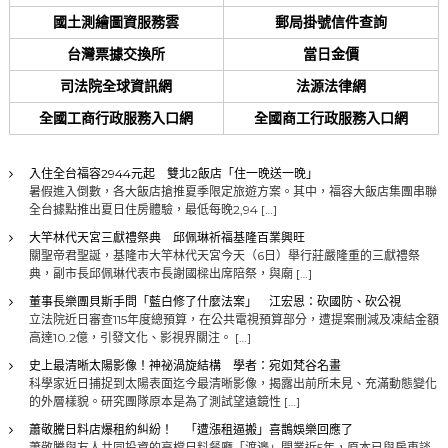
國土測繪圖資服務雲
郵局掛號信件查詢
台灣票據交換所
當日金價
司法院全球資訊網
法源法律網
全國工商行政服務入口網
全國商工行政服務入口網
入住全台福容2944元起 雙北2飯店「住一晚送一晚」
暑假進入倒數，各大飯店搶推夏季限定旅遊方案。其中，福容大飯店集團串聯
全台據點推出夏日住房體驗，最低每晚2,94 […]
大竿林代天宮三獻禮祭典 邱佩琳祈福基隆百業興旺
關聖帝君聖誕，基隆市大竿林代天宮今天（6日）舉行莊嚴隆重的三獻禮祭
典，副市長邱佩琳代表市長謝國樑出席陪祭，與廟 […]
董事長樂團貝斯手問「藍白修了什麼法案」 江宏恩：砍國防、砍公視
立法院近日審查115年度總預算，在公共電視預算部分，遭提案刪減及凍結金額
高達10.2億，引發文化、影視界關注。 […]
史上最清晰太陽影像！神祕渦旋結構 學者：宛如梵谷名畫
科學家近日捕捉到太陽表面迄今最清晰影像，揭露出前所未見、充滿動態變化
的外層樣貌。研究團隊原本是為了測試望遠鏡性 […]
蕭敬騰日料店爆租約糾紛！ 「遭漲租逼搬」喜鵲娛樂回應了
蕭敬騰與友人共同投資的高檔日料餐廳「渡邉」開業近5年，原本已與房東談