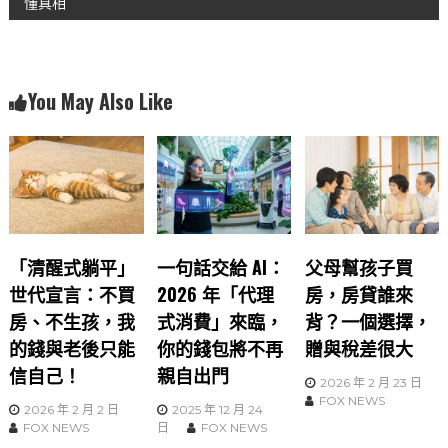
o
p
懂真相
導
k
覽
You May Also Like
「清醒式躺平」
一句話交給 AI：
父母幫孩子買
世代宣言：不買
2026 年「代理
房，房貸誰來
房、不生孩，我
式消費」來臨，
背？一個選擇，
的錢與老後只能
你的錢包將不再
贈與稅差很大
信自己！
親自出門
2026 年 2 月 23 日
FOX NEWS
2026 年 2 月 2 日
2025 年 12 月 24
FOX NEWS
日
FOX NEWS