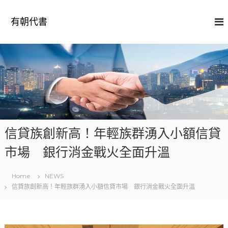
S
k
有朝代書
i
p
t
o
c
o
n
t
e
n
信貸族創新高！年輕族群湧入小額信貸
t
市場 銀行消金戰火全面升溫
Home
NEWS
信貸族創新高！年輕族群湧入小額信貸市場 銀行消金戰火全面升溫