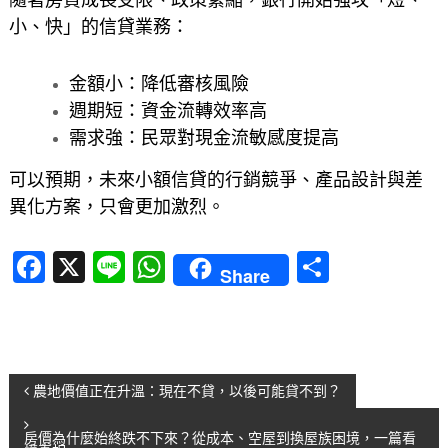
隨著房貸成長受限、政策緊縮，銀行開始強攻「短、
小、快」的信貸業務：
金額小：降低審核風險
週期短：資金流轉效率高
需求強：民眾對現金流敏感度提高
可以預期，未來小額信貸的行銷競爭、產品設計與差
異化方案，只會更加激烈。
F
X
Li
W
分
Share
a
n
h
享
c
e
at
e
s
文
b
A
農地價值正在升溫：現在不貸，以後可能貸不到？
o
p
章
房價為什麼始終跌不下來？從成本、空屋到換屋族困境，一篇看