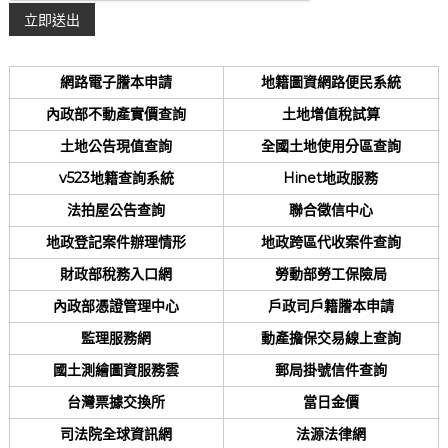
網路電子謄本申請
地籍圖資網路便民系統
內政部不動產實價查詢
土地增值稅試算
土地公告現值查詢
全國土地使用分區查詢
v523地籍查詢系統
Hinet地政服務
法拍屋公告查詢
聯合徵信中心
地政登記案件辦理情形
地政跨區代收案件查詢
財政部稅務入口網
勞動部勞工保險局
內政部憑證管理中心
戶政司戶籍謄本申請
監理服務網
動產擔保交易線上查詢
國土測繪圖資服務雲
郵局掛號信件查詢
台灣票據交換所
當日金價
司法院全球資訊網
法源法律網