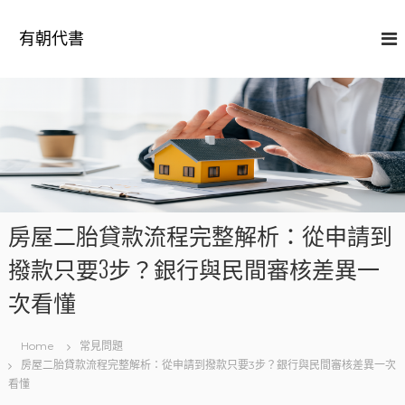
S
k
有朝代書
i
p
t
o
c
o
n
t
e
n
房屋二胎貸款流程完整解析：從申請到
t
撥款只要3步？銀行與民間審核差異一
次看懂
Home
常見問題
房屋二胎貸款流程完整解析：從申請到撥款只要3步？銀行與民間審核差異一次
看懂