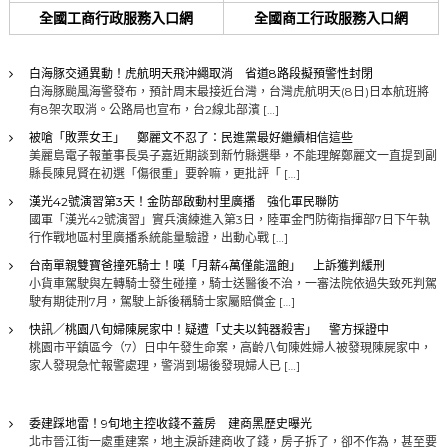
全國工商行政服務入口網
全國商工行政服務入口網
白海豚交通異動！虎航明天飛沖繩取消 省道8路段擬預警性封閉
白海豚颱風海警發布，預計周末最接近台灣，台灣虎航明天(8日)日本航班將
有8架次取消。公路局也宣布，台2線北部濱 […]
被嗆「敗票女王」 鄭麗文不忍了：民進黨最好繼續相信這些
美麗島電子報董事長吳子嘉近期談到新竹縣選舉，不能理解鄭麗文一直提到副
縣長陳見賢在初選「傷很重」要幹嘛，更批評「 […]
漢光42號演習第3天！金防部啟動村里廣播 強化軍民聯防
國軍「漢光42號演習」實兵演練進入第3日，陸軍金門防衛指揮部7日下午執
行作戰地區村里廣播系統能量驗證，出動心戰 […]
台南單親雙寶爸撞死騎士！嘆「月薪4萬僅能溫飽」 上訴獲判緩刑
小貨車駕駛與左轉騎士發生碰撞，騎士送醫後不治，一審法院依過失致死判駕
駛有期徒刑7月，駕駛上訴後稱騎士家屬賠償金 […]
快訊／桃園八旬婦陳屍家中！疑遭「丈夫以鈍器殺害」 警方採證中
桃園市平鎮區今（7）日中午發生命案，高齡八旬陳姓婦人被發現陳屍家中，
家人發現急忙報警處理，警消到場後發現婦人已 […]
委建踩地雷！9旬地主控收錢不蓋房 建商黑歷史曝光
北市晉江街一處重建案，地主淚訴建商收了錢，房子拆了，卻不作為，甚至要