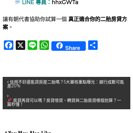
LINE 專員：
hhxGWTa
讓有朝代書協助你試算一個
真正適合你的二胎房貸方
案
。
F
X
Li
W
分
Share
a
n
h
享
c
e
at
e
s
文
b
A
信用不好還能貸房屋二胎嗎？5大審核重點曝光：銀行成數可能
差20%
o
p
章
o
p
房貸再貸可以嗎？房貸增貸、轉貸與二胎房貸哪個划算？一
篇秒懂！
導
k
覽