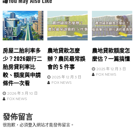
You May Also Like
房屋二胎利率多
農地貸款怎麼
農地貸款額度怎
少？2026銀行二
辦？農民最常誤
麼估？一篇搞懂
胎房貸利率比
會的 5 件事
2025 年 12 月 3 日
較、額度與申請
FOX NEWS
2025 年 12 月 3 日
條件一次看
FOX NEWS
2026 年 3 月 10 日
FOX NEWS
發佈留言
很抱歉，必須
登入
網站才能發佈留言。