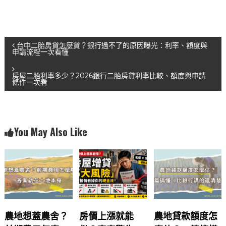
c
e
at
e
s
文
b
A
台中二胎房貸怎麼貸？銀行過不了的原因曝光：利率、額度與
申請流程一次看懂
o
p
章
o
p
房屋二胎利率多少？2026銀行二胎房貸利率比較、額度與申請
條件一次看
導
k
覽
You May Also Like
農地想蓋農舍？
房價上漲就能
農地貸款額度怎