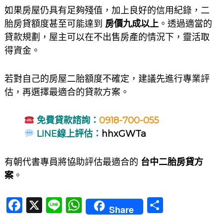
如果房屋仍具有足夠殘值，加上良好的信用紀錄，二
胎房貸額度甚至可能達到
房價九成以上
。透過適當的
貸款規劃，屋主可以在不出售房產的情況下，靈活取
得資金。
若對自己的房屋二胎額度不確定，建議先進行專業評
估，再選擇最適合的貸款方案。
免費貸款諮詢：
0918-700-055
LINE線上評估：
hhxGWTa
有朝代書專員將協助評估最適合的
台中二胎房貸方
案
。
F
X
Li
W
分
Share
a
n
h
享