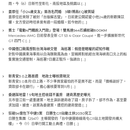
雨，今（8）日新竹至彰化、南投地區及桃園以 […]
姜厚任「小24歲女友」曾改名閃婚 3碩1博高EQ被質疑
姜厚任近來除了被封「台版蘇志燮」，日前更公開認愛小他24歲的新歡陳苡
孋，女方受訪時坦承曾有過一段婚姻。如今她的 […]
賓士「電動4門轎跑入門款」登場！雙馬達544匹續航破800KM
Mercedes-AMG 日前發表全新 GT 53 4-Door Coupé，進一步擴展新世代
GT 四門 C […]
中國借口颱風想對台灣海峽交管 海巡署：假造管轄權的認知作戰
針對中國廣東海事局以白海豚颱風為由，宣稱將對航經台灣海峽南口北上的船
隻實施交通管制，海巡署7日嚴正駁斥，強調台 […]
新青安3.0上路首週 地政士曝核貸現況
新青安3.0本月1日上路，不少準買家最怕的不是買不起，而是「價格談好了，
貸款卻卡在銀行」，擔心審核要等到11月 […]
委建踩地雷！9旬地主控收錢不蓋房 建商黑歷史曝光
北市晉江街一處重建案，地主淚訴建商收了錢，房子拆了，卻不作為，甚至要
求加錢。據查，該案為委建案，遭控的建商營造 […]
狂砸54億包下中捷3案 日勝生G11站動土拚2030完工
日勝生集團（2547）主導開發的「台中捷運綠線南屯G11站土地開發共構大
樓」，今（7）日舉行開工動土典禮，日勝 […]