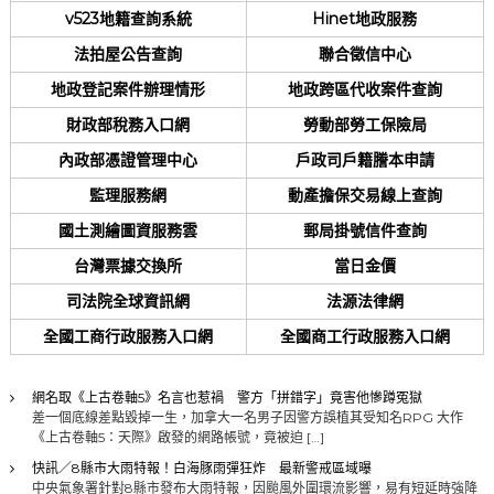
v523地籍查詢系統
Hinet地政服務
法拍屋公告查詢
聯合徵信中心
地政登記案件辦理情形
地政跨區代收案件查詢
財政部稅務入口網
勞動部勞工保險局
內政部憑證管理中心
戶政司戶籍謄本申請
監理服務網
動產擔保交易線上查詢
國土測繪圖資服務雲
郵局掛號信件查詢
台灣票據交換所
當日金價
司法院全球資訊網
法源法律網
全國工商行政服務入口網
全國商工行政服務入口網
網名取《上古卷軸5》名言也惹禍 警方「拼錯字」竟害他慘蹲冤獄
差一個底線差點毀掉一生，加拿大一名男子因警方誤植其受知名RPG 大作
《上古卷軸5：天際》啟發的網路帳號，竟被迫 […]
快訊／8縣市大雨特報！白海豚雨彈狂炸 最新警戒區域曝
中央氣象署針對8縣市發布大雨特報，因颱風外圍環流影響，易有短延時強降