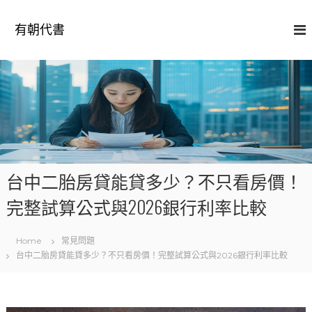
S
k
有朝代書
i
p
t
o
c
o
n
t
e
n
台中二胎房貸能貸多少？不只看房價！
t
完整試算公式與2026銀行利率比較
Home
常見問題
台中二胎房貸能貸多少？不只看房價！完整試算公式與2026銀行利率比較