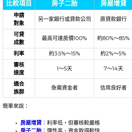
比較項目
房子二胎
房屋增貸
申請
另一家銀行或貸款公司
原貸款銀行
對象
可貸
最高可達房價100%
約80%～85%
成數
利率
約3.5%～15%
約2%～5%
審核
1～5天
7～14天
速度
適合
急需資金者
信用良好者
族群
簡單來說：
房屋增貸
：
利率低，但審核較嚴格
房子二胎
：
彈性高、資金取得較快