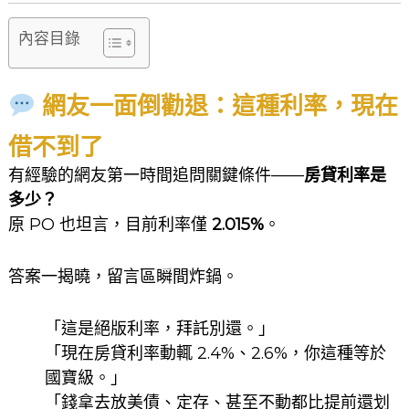
內容目錄
網友一面倒勸退：這種利率，現在
借不到了
有經驗的網友第一時間追問關鍵條件——
房貸利率是
多少？
原 PO 也坦言，目前利率僅
2.015%
。
答案一揭曉，留言區瞬間炸鍋。
「這是絕版利率，拜託別還。」
「現在房貸利率動輒 2.4%、2.6%，你這種等於
國寶級。」
「錢拿去放美債、定存、甚至不動都比提前還划