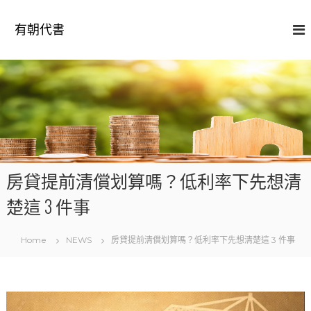
S
k
有朝代書
i
p
t
o
c
o
n
t
e
n
房貸提前清償划算嗎？低利率下先想清
t
楚這 3 件事
Home
NEWS
房貸提前清償划算嗎？低利率下先想清楚這 3 件事