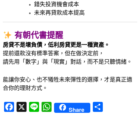
錯失投資機會成本
未來再貸款成本提高
有朝代書提醒
房貸不是壞負債，低利房貸更是一種資產。
提前還款沒有標準答案，但在做決定前，
請先用「數字」與「現實」對話，而不是只聽情緒。
能讓你安心、也不犧牲未來彈性的選擇，才是真正適
合你的理財方式。
F
X
Li
W
分
Share
a
n
h
享
c
e
at
e
s