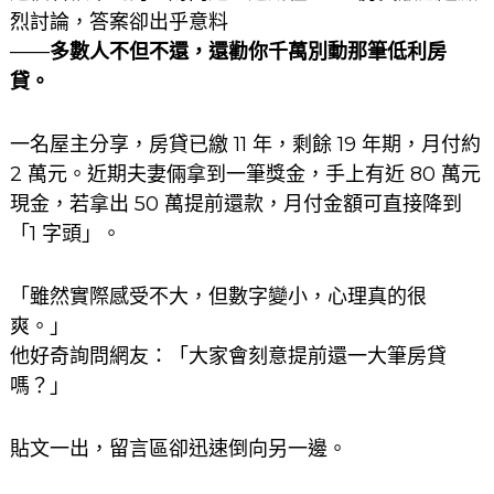
烈討論，答案卻出乎意料
——
多數人不但不還，還勸你千萬別動那筆低利房
貸。
一名屋主分享，房貸已繳 11 年，剩餘 19 年期，月付約
2 萬元。近期夫妻倆拿到一筆獎金，手上有近 80 萬元
現金，若拿出 50 萬提前還款，月付金額可直接降到
「1 字頭」。
「雖然實際感受不大，但數字變小，心理真的很
爽。」
他好奇詢問網友：「大家會刻意提前還一大筆房貸
嗎？」
貼文一出，留言區卻迅速倒向另一邊。