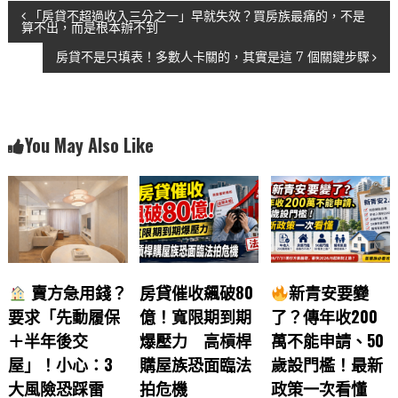
文
b
A
「房貸不超過收入三分之一」早就失效？買房族最痛的，不是
算不出，而是根本辦不到
o
p
章
房貸不是只填表！多數人卡關的，其實是這 7 個關鍵步驟
o
p
導
k
覽
You May Also Like
賣方急用錢？
房貸催收飆破80
新青安要變
要求「先動履保
億！寬限期到期
了？傳年收200
＋半年後交
爆壓力 高槓桿
萬不能申請、50
屋」！小心：3
購屋族恐面臨法
歲設門檻！最新
大風險恐踩雷
拍危機
政策一次看懂