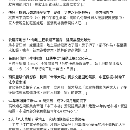
駛有期徒刑7月，駕駛上訴後稱騎士家屬賠償金 […]
快訊／桃園八旬婦陳屍家中！疑遭「丈夫以鈍器殺害」 警方採證中
桃園市平鎮區今（7）日中午發生命案，高齡八旬陳姓婦人被發現陳屍家中，
家人發現急忙報警處理，警消到場後發現婦人已 […]
委建踩地雷！9旬地主控收錢不蓋房 建商黑歷史曝光
北市晉江街一處重建案，地主淚訴建商收了錢，房子拆了，卻不作為，甚至要
求加錢。據查，該案為委建案，遭控的建商營造 […]
狂砸54億包下中捷3案 日勝生G11站動土拚2030完工
日勝生集團（2547）主導開發的「台中捷運綠線南屯G11站土地開發共構大
樓」，今（7）日舉行開工動土典禮，日勝 […]
預售屋最怕買想像！桃園「合雄大境」實景交屋圈粉無數 中空樓板×降噪工
法享受生活
買預售屋最怕等了三、四年，交屋那一刻才發現「現實與想像落差太大」？在
後疫情與高房價時代，現代人對於「家」的要求 […]
74年市場攤位爆7400萬交易 成立7個月建商買下
高雄知名銅板美食聚落「中正市場」驚見建商插旗！走過74年的老市場，實登
揭露，市場內部分老舊攤位今年6月以740 […]
2大「八大舊址」爭地王 它總收購價衝20億領先
上半年「佳佳電子遊藝場」才傳出以每坪土地單價190萬元的地王價售給大里
幫建商，近期實登更揭露，該建商再砸3億元 […]