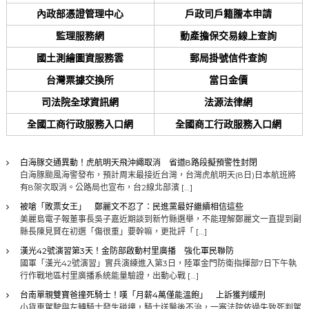
內政部憑證管理中心
戶政司戶籍謄本申請
監理服務網
動產擔保交易線上查詢
國土測繪圖資服務雲
郵局掛號信件查詢
台灣票據交換所
當日金價
司法院全球資訊網
法源法律網
全國工商行政服務入口網
全國商工行政服務入口網
白海豚交通異動！虎航明天飛沖繩取消 省道8路段擬預警性封閉
白海豚颱風海警發布，預計周末最接近台灣，台灣虎航明天(8日)日本航班將
有8架次取消。公路局也宣布，台2線北部濱 […]
被嗆「敗票女王」 鄭麗文不忍了：民進黨最好繼續相信這些
美麗島電子報董事長吳子嘉近期談到新竹縣選舉，不能理解鄭麗文一直提到副
縣長陳見賢在初選「傷很重」要幹嘛，更批評「 […]
漢光42號演習第3天！金防部啟動村里廣播 強化軍民聯防
國軍「漢光42號演習」實兵演練進入第3日，陸軍金門防衛指揮部7日下午執
行作戰地區村里廣播系統能量驗證，出動心戰 […]
台南單親雙寶爸撞死騎士！嘆「月薪4萬僅能溫飽」 上訴獲判緩刑
小貨車駕駛與左轉騎士發生碰撞，騎士送醫後不治，一審法院依過失致死判駕