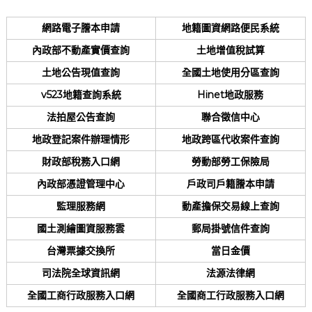
網路電子謄本申請
地籍圖資網路便民系統
內政部不動產實價查詢
土地增值稅試算
土地公告現值查詢
全國土地使用分區查詢
v523地籍查詢系統
Hinet地政服務
法拍屋公告查詢
聯合徵信中心
地政登記案件辦理情形
地政跨區代收案件查詢
財政部稅務入口網
勞動部勞工保險局
內政部憑證管理中心
戶政司戶籍謄本申請
監理服務網
動產擔保交易線上查詢
國土測繪圖資服務雲
郵局掛號信件查詢
台灣票據交換所
當日金價
司法院全球資訊網
法源法律網
全國工商行政服務入口網
全國商工行政服務入口網