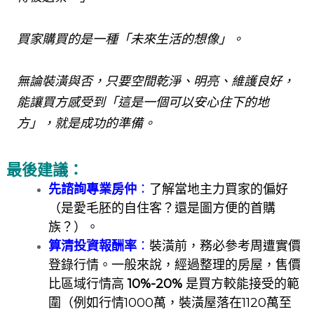
買家購買的是一種「未來生活的想像」。
無論裝潢與否，只要空間乾淨、明亮、維護良好，
能讓買方感受到「這是一個可以安心住下的地
方」，就是成功的準備。
最後建議
：
先諮詢專業房仲
：
了解當地主力買家的偏好
（是愛毛胚的自住客？還是圖方便的首購
族？）。
算清投資報酬率
：
裝潢前，務必參考周遭實價
登錄行情。一般來說，經過整理的房屋，售價
比區域行情高
10%-20%
是買方較能接受的範
圍（例如行情1000萬，裝潢屋落在1120萬至