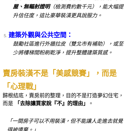
屋、無輻射證明
（檢測費約數千元），能大幅提
升信任度，這比豪華裝潢更具說服力。
建築外觀與公共空間
：
鼓勵社區進行外牆拉皮（雙北市有補助），或至
少將樓梯間粉刷乾淨，提升整體建築質感。
賣房裝潢不是「美感競賽」，而是
「心理戰」
歸根結底，賣房前的整理，目的不是打造夢幻住宅，
而是
「去除讓買家說『不』的理由」
。
「一間房子可以不用裝潢，但不能讓人走進去就覺
得被遺棄。」