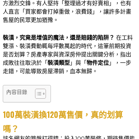
方激烈交鋒。有人堅持「整理過才有好賣相」，也有
人直言「買家都會打掉重做，浪費錢」，讓許多計畫
售屋的民眾更加猶豫。
裝潢，究竟是增值的魔法，還是賠錢的陷阱？
在工料
雙漲、裝潢費動輒每坪數萬起的時代，這筆前期投資
是否划算？房產專家與資深房仲提出關鍵分析，指出
成敗往往取決於「
裝潢類型
」與「
物件定位
」，一步
走錯，可能導致房屋滯銷，血本無歸。
內容目錄
100萬裝潢換120萬售價，真的划算
嗎？
該名網友的算盤打得精：投入100萬裝修，期待售價能