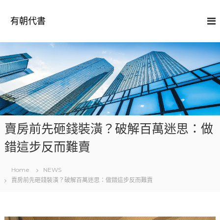
S
k
有朝代書
i
p
t
o
c
o
n
t
e
n
賣房前先砸錢裝潢？破解百萬迷思：做
t
錯這步反而難賣
Home
NEWS
賣房前先砸錢裝潢？破解百萬迷思：做錯這步反而難賣