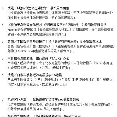
快訊／9地區今達停班課標準 最新風雨預報
中央氣象署持續發布中度颱風白海豚海上警報，預估今天是影響最明顯時刻，
而今日全台僅連江縣停班停課，新竹縣五峰鄉及 […]
《母胎單身戀愛大作戰2》成員臥蠶妝不自然引熱議 彩妝師教正確畫法
Netflix戀愛實境節目《母胎單身戀愛大作戰2》近期播出後，除了戀愛線引發
討論，不少觀眾也把焦點放在成員們的 […]
專訪／李國毅是白曉燕玩伴！揭「命案前幾天出遊」從小認識白冰冰
影集《成名在望》由《模仿犯》、《誰是被害者》金牌監製湯昇榮率領頂尖團
隊操刀，以2008年金融海嘯為背景，融合真 […]
單身獨老理財危機 銀行建議「TALK」心法
台灣邁入超高齡社會、少子化家庭型態的考驗，中信銀行發布《2026家庭理
財暨家庭型態大調查》，針對40歲以上民眾 […]
快訊／日本岩手縣近海凌晨規模5.6地震
日本岩手縣近海今（9日）凌晨近3時（台灣時間9日凌晨近2時）發生規模5.6
地震，日本氣象廳表示，震源深度約40 […]
老錢客戶埋單！ 草悟道豪宅次頂樓1.39億成交創高
位於草悟道的「勤美之森」高樓層合併戶1.39億元成交，創下社區總價新高，
扣除車位後拆算單價81.49萬元。信義 […]
橋科聯外道路動土！高科技族通勤省時 1區房市受惠