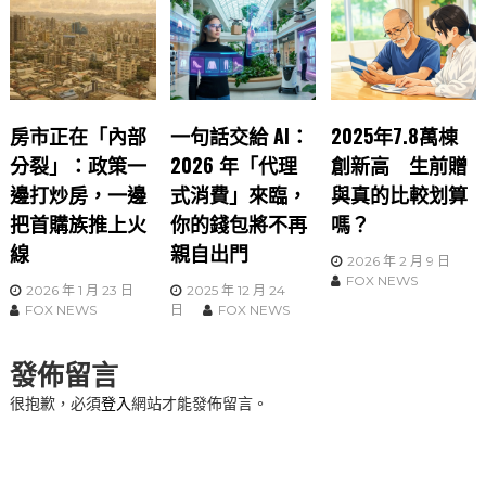
房市正在「內部
一句話交給 AI：
2025年7.8萬棟
分裂」：政策一
2026 年「代理
創新高 生前贈
邊打炒房，一邊
式消費」來臨，
與真的比較划算
把首購族推上火
你的錢包將不再
嗎？
線
親自出門
2026 年 2 月 9 日
FOX NEWS
2026 年 1 月 23 日
2025 年 12 月 24
FOX NEWS
日
FOX NEWS
發佈留言
很抱歉，必須
登入
網站才能發佈留言。