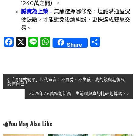
1240萬之間）。
誠實為上策
：
無論選擇哪條路，坦誠溝通屋況
優缺點，才能避免後續糾紛，更快達成雙贏交
易。
F
X
Li
W
分
Share
a
n
h
享
c
e
at
e
s
文
b
A
「清醒式躺平」世代宣言：不買房、不生孩，我的錢與老後只
能信自己！
o
p
章
2025年7.8萬棟創新高 生前贈與真的比較划算嗎？
o
p
導
k
覽
You May Also Like