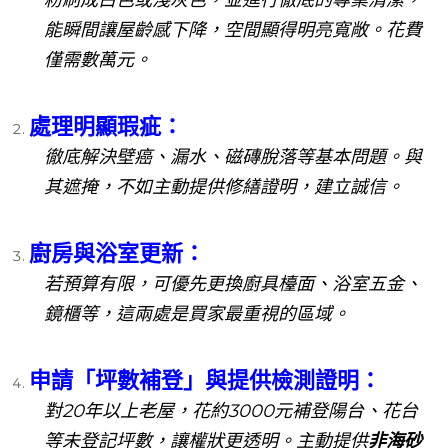
粉刷成白色或淺灰色，並進行徹底的專業清潔，
能瞬間讓屋齡感下降，空間顯得明亮寬敞。花費
僅需數萬元。
處理明顯瑕疵
：
徹底解決壁癌、漏水、磁磚脫落等基本問題。與
其遮掩，不如主動提供修繕證明，建立誠信。
廚房與浴室更新
：
若預算有限，可優先更換廚具檯面、浴室五金、
鏡櫃等，這兩處是買家最重視的區域。
申請「坪數補登」與提供檢測證明
：
對20年以上老屋，花約3000元補登陽台、花台
等未登記坪數，讓權狀更透明。主動提供
非海砂