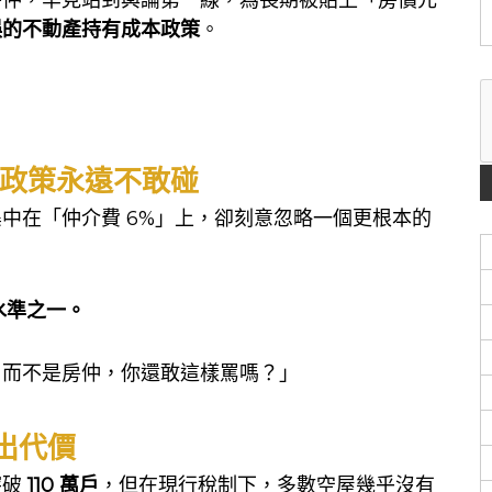
誤的不動產持有成本政策
。
政策永遠不敢碰
中在「仲介費 6%」上，卻刻意忽略一個更根本的
水準之一。
，而不是房仲，你還敢這樣罵嗎？」
出代價
突破
110 萬戶
，但在現行稅制下，多數空屋幾乎沒有