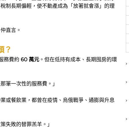
得稅制長期偏輕，使不動產成為「放著就會漲」的理
房仲直言。
頭？
介服務費約
60 萬元
。但在低持有成本、長期囤房的環
。
是那筆一次性的服務費。」
仲業或餐飲業，都曾在疫情、烏俄戰爭、通膨與升息
政策失敗的替罪羔羊。」