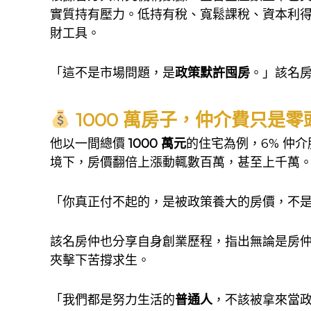
實質持有壓力。低持有稅、寬鬆課稅、資本利
財工具。
「這不是市場問題，是
政策默許囤房
。」該名
1000 萬房子，仲介費只是零
他以一間總價
1000 萬元
的住宅為例，6% 仲
境下，房價翻倍上漲動輒數百萬，甚至上千萬
「你真正付不起的，是被政策養大的房價，不
該名房仲也分享自身創業歷程，指出無論是房
夾擊下苦撐求生。
「我們都是努力生活的
普通人
，不該被拿來當