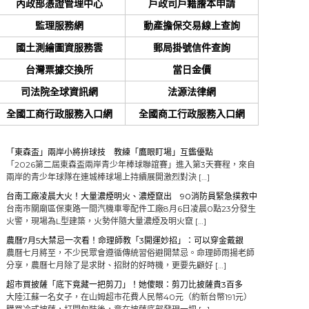
內政部憑證管理中心
戶政司戶籍謄本申請
監理服務網
動產擔保交易線上查詢
國土測繪圖資服務雲
郵局掛號信件查詢
台灣票據交換所
當日金價
司法院全球資訊網
法源法律網
全國工商行政服務入口網
全國商工行政服務入口網
「東森盃」兩岸小將拚球技 教練「鷹眼盯場」互鑑優點
「2026第二屆東森盃兩岸青少年棒球聯誼賽」進入第3天賽程，來自
兩岸的青少年球隊在連城棒球場上持續展開激烈對決 […]
台南工廠凌晨大火！大量濃煙明火、濃煙竄出 90消防員緊急撲救中
台南市關廟區保東路一間汽機車零配件工廠8月6日凌晨0點23分發生
火警，現場為L型建築，火勢伴隨大量濃煙及明火竄 […]
農曆7月5大禁忌一次看！命理師教「3開運妙招」：可以穿金戴銀
農曆七月將至，不少民眾會遵循傳統習俗避開禁忌。命理師雨揚老師
分享，農曆七月除了是求財、招財的好時機，更要先顧好 […]
超市買披薩「底下竟藏一把剪刀」！她傻眼：剪刀比披薩貴3百多
大陸江蘇一名女子，在山姆超市花費人民幣40元（約新台幣191元）