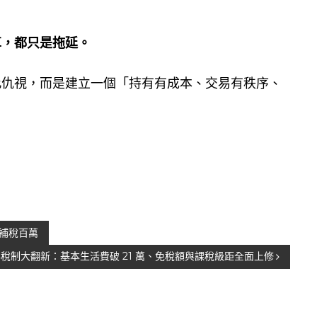
革，都只是拖延。
此仇視，而是建立一個「持有有成本、交易有秩序、
補稅百萬
6 年稅制大翻新：基本生活費破 21 萬、免稅額與課稅級距全面上修