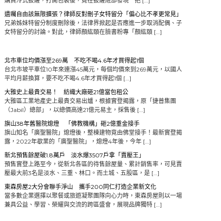
購買冷式披薩，打開包裝後，竟在披薩底部發現一把 […]
遺囑自由該無限擴張？律師反對刪子女特留分「偏心比不孝更常見」
兄弟姊妹特留分制度刪除後，法律界掀起是否應進一步取消配偶、子
女特留分的討論。對此，律師顏紘頤在臉書粉專「顏紘頤 […]
北市車位均價漲至269萬 不吃不喝4.6年才買得起1個
台北市坡平車位10年來連漲45萬元，每個均價來到269萬元，以國人
平均月薪換算，要不吃不喝4.6年才買得起1個 […]
大雅史上最貴交易！ 紡織大廠砸21億當包租公
大雅區工業地產史上最貴交易出爐，根據實登揭露，原「捷普集團
（Jabil）總部」，以總價高達21億元易主，採售後 […]
旗山38年舊醫院熄燈 「佛教機構」砸2億重金接手
旗山知名「廣聖醫院」熄燈後，整棟建物竟由佛堂接手！最新實登揭
露，2022年歇業的「廣聖醫院」，熄燈4年後，今年 […]
新北預售餘屋破1.8萬戶 淡水爆3507戶拿「賣壓王」
預售實登上路至今，從新北各區的待售餘屋量、累計銷售率，可見賣
壓最大前3名是淡水、三重、林口。而土城、五股區，是 […]
東森房屋2大分會聯手淨山 攜手200同仁打造企業新文化
當多數企業選擇以聚餐或旅遊凝聚團隊向心力時，東森房屋則以一場
兼具公益、學習、榮耀與交流的跨區盛會，展現品牌獨特 […]