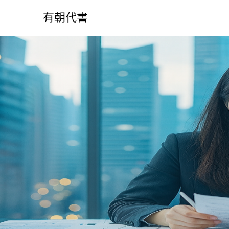
S
k
有朝代書
i
p
t
o
c
o
n
t
e
n
t