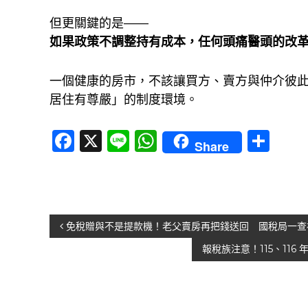
但更關鍵的是——
如果政策不調整持有成本，任何頭痛醫頭的改
一個健康的房市，不該讓買方、賣方與仲介彼
居住有尊嚴」的制度環境。
F
X
Li
W
分
Share
a
n
h
享
c
e
at
e
s
b
A
文
免稅贈與不是提款機！老父賣房再把錢送回 國稅局一查
o
p
報稅族注意！115、11
章
o
p
導
k