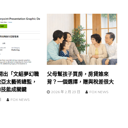
開出「文組夢幻職
父母幫孩子買房，房貸誰來
徵亞太藝術總監，
背？一個選擇，贈與稅差很大
AI技能成關鍵
2026 年 2 月 23 日
FOX NEWS
日
FOX NEWS