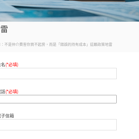
地雷
擊：不是仲介費害你買不起房，而是「錯誤的持有成本」這顆政策地雷
姓名
(*必填)
電話
(*必填)
電子信箱