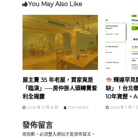
You May Also Like
覽
屋主賣 35 年老屋，買家竟是
輝達罕見
「臨演」──房仲掛人頭轉賣套
缺」！台北
利全揭露
10年資歷、
2025 年 12 月 15 日
FOX NEWS
2026 年 7 月 7 
發佈留言
很抱歉，必須
登入
網站才能發佈留言。