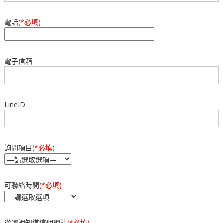
e
s
b
A
電話
(*必填)
o
p
o
p
電子信箱
k
LineID
詢問項目
(*必填)
可聯絡時間
(*必填)
從哪裡知道這個網站
(*必填)