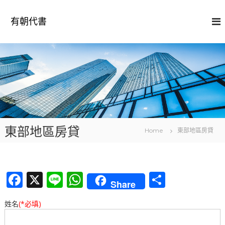
S
k
有朝代書
i
p
t
o
c
o
n
t
e
n
東部地區房貸
t
Home
東部地區房貸
F
X
Li
W
分
Share
a
n
h
享
姓名
(*必填)
c
e
at