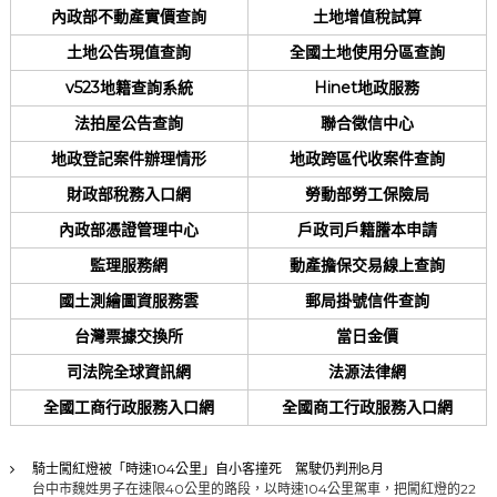
內政部不動產實價查詢
土地增值稅試算
土地公告現值查詢
全國土地使用分區查詢
v523地籍查詢系統
Hinet地政服務
法拍屋公告查詢
聯合徵信中心
地政登記案件辦理情形
地政跨區代收案件查詢
財政部稅務入口網
勞動部勞工保險局
內政部憑證管理中心
戶政司戶籍謄本申請
監理服務網
動產擔保交易線上查詢
國土測繪圖資服務雲
郵局掛號信件查詢
台灣票據交換所
當日金價
司法院全球資訊網
法源法律網
全國工商行政服務入口網
全國商工行政服務入口網
騎士闖紅燈被「時速104公里」自小客撞死 駕駛仍判刑8月
台中市魏姓男子在速限40公里的路段，以時速104公里駕車，把闖紅燈的22