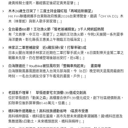
歲黃姓騎士撞死，雖經鑑定後認定黃男是肇 […]
木木26歲生日哭了！三度主持金鐘紅毯「再喊話新願望」
Hit Fm聯播網攜手台東縣政府推廣2026台東博覽會，邀請「OH YA DJ」木
木（林葦妮）與新人歌手郭家瑋 […]
全台最香88節！王功漁火節「幫老爸補精氣」3千人烤蚵超熱鬧
有「北貢寮、中王功、南墾丁」之稱的王功漁火節，今明2天展開一系列夏季
海洋慶典，彰化縣長王惠美上午親臨王功福海宮 […]
林家正二軍替補敲安 近6戰狂掃9安！打擊率破3成
日本火腿台灣捕手林家正近期在二軍打擊手感火燙，8日面對樂天金鷲二軍之
戰雖未先發，仍在替補登場後敲出安打，近6場 […]
白海豚逼近！YouBike被狂風吹到「整輛車飛起來」 畫面曝
白海豚颱風暴風圈逐漸進入台灣北部海面，今（8日）晚至明天是風雨最劇烈
時刻，一名台北網友分享下午看見的畫面，戶外 […]
老錢客戶埋單！ 草悟道豪宅次頂樓1.39億成交創高
位於草悟道的「勤美之森」高樓層合併戶1.39億元成交，創下社區總價新高，
扣除車位後拆算單價81.49萬元。信義 […]
橋科聯外道路動土！高科技族通勤省時 1區房市受惠
南科楠梓園區、橋科還在蓋廠，高市先替未來通勤車潮鋪路！國1橋科匝道及
集散道路5日動土，未來橋頭居民、橋科與楠梓 […]