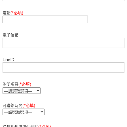
e
s
b
A
電話
(*必填)
o
p
o
p
電子信箱
k
LineID
詢問項目
(*必填)
可聯絡時間
(*必填)
從哪裡知道這個網站
(*必填)