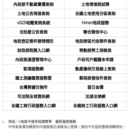
內政部不動產實價查詢
土地增值稅試算
土地公告現值查詢
全國土地使用分區查詢
v523地籍查詢系統
Hinet地政服務
法拍屋公告查詢
聯合徵信中心
地政登記案件辦理情形
地政跨區代收案件查詢
財政部稅務入口網
勞動部勞工保險局
內政部憑證管理中心
戶政司戶籍謄本申請
監理服務網
動產擔保交易線上查詢
國土測繪圖資服務雲
郵局掛號信件查詢
台灣票據交換所
當日金價
司法院全球資訊網
法源法律網
全國工商行政服務入口網
全國商工行政服務入口網
快訊／9地區今達停班課標準 最新風雨預報
中央氣象署持續發布中度颱風白海豚海上警報，預估今天是影響最明顯時刻，