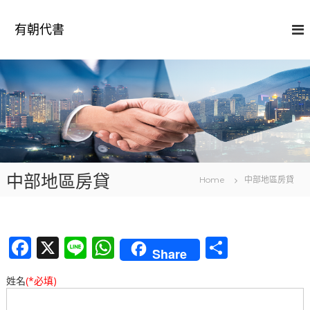
S
k
有朝代書
i
p
t
o
c
o
n
t
e
n
中部地區房貸
t
Home
中部地區房貸
F
X
Li
W
分
Share
a
n
h
享
姓名
(*必填)
c
e
at