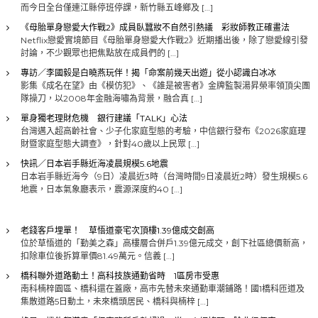
而今日全台僅連江縣停班停課，新竹縣五峰鄉及 […]
《母胎單身戀愛大作戰2》成員臥蠶妝不自然引熱議 彩妝師教正確畫法
Netflix戀愛實境節目《母胎單身戀愛大作戰2》近期播出後，除了戀愛線引發
討論，不少觀眾也把焦點放在成員們的 […]
專訪／李國毅是白曉燕玩伴！揭「命案前幾天出遊」從小認識白冰冰
影集《成名在望》由《模仿犯》、《誰是被害者》金牌監製湯昇榮率領頂尖團
隊操刀，以2008年金融海嘯為背景，融合真 […]
單身獨老理財危機 銀行建議「TALK」心法
台灣邁入超高齡社會、少子化家庭型態的考驗，中信銀行發布《2026家庭理
財暨家庭型態大調查》，針對40歲以上民眾 […]
快訊／日本岩手縣近海凌晨規模5.6地震
日本岩手縣近海今（9日）凌晨近3時（台灣時間9日凌晨近2時）發生規模5.6
地震，日本氣象廳表示，震源深度約40 […]
老錢客戶埋單！ 草悟道豪宅次頂樓1.39億成交創高
位於草悟道的「勤美之森」高樓層合併戶1.39億元成交，創下社區總價新高，
扣除車位後拆算單價81.49萬元。信義 […]
橋科聯外道路動土！高科技族通勤省時 1區房市受惠
南科楠梓園區、橋科還在蓋廠，高市先替未來通勤車潮鋪路！國1橋科匝道及
集散道路5日動土，未來橋頭居民、橋科與楠梓 […]